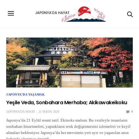
JAPONYA'DA YAŞAMAK
Yeşile Veda, Sonbahara Merhaba; Akikawakeikoku
JAPONYA'DA HAYAT
21 MAYIS 2020
0
Japonya’da 21 Eylül resmi tatil. Ekinoks malum. Bu vesileyle insanların
sonbaharı hissetmeleri, yaprakların renk değiştirmesini izlemeleri ve keyif
almaları bekleniyor. Japonya’da her mevsimin yeri ayrı ve yaşanılan anın
farkında olunması önemli.