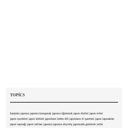
TOPICS
harajuku
japonca
japonca konuşmak
japonca öğrenmek
japon dizileri
japon evleri
japon içecekleri
japon kültürü
japonların beden dili
japonların el işaretleri
japon tapınakları
japon tapınağı
japon tatlıları
japonya
japonya alışveriş
japonyada gezilecek yerler