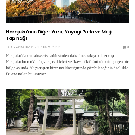
Harajuku’nun Diğer Yüzü; Yoyogi Parkı ve Meiji
Tapınağı
JAPONYA'DA HAYAT
16 TEMMUZ 2020
0
Harajuku’dan ve alışveriş caddesinden daha önce sıkça bahsetmiştim.
Harajuku bu renkli alışveriş caddeleri ve ¨kawaii¨kültüründen öte geçen bir
bölge aslında. Alışverişten biraz uzaklaştığınızda görebileceğiniz özellikle
iki ana nokta bulunuyor…