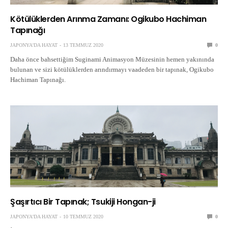
Kötülüklerden Arınma Zamanı: Ogikubo Hachiman
Tapınağı
JAPONYA'DA HAYAT
13 TEMMUZ 2020
0
Daha önce bahsettiğim Suginami Animasyon Müzesinin hemen yakınında
bulunan ve sizi kötülüklerden arındırmayı vaadeden bir tapınak, Ogikubo
Hachiman Tapınağı.
Şaşırtıcı Bir Tapınak; Tsukiji Hongan-ji
JAPONYA'DA HAYAT
10 TEMMUZ 2020
0