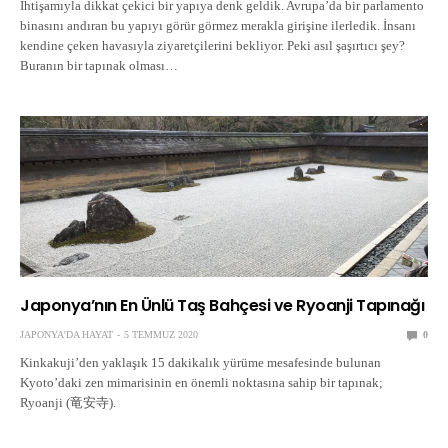
İhtişamıyla dikkat çekici bir yapıya denk geldik. Avrupa’da bir parlamento
binasını andıran bu yapıyı görür görmez merakla girişine ilerledik. İnsanı
kendine çeken havasıyla ziyaretçilerini bekliyor. Peki asıl şaşırtıcı şey?
Buranın bir tapınak olması…
Japonya’nın En Ünlü Taş Bahçesi ve Ryoanji Tapınağı
JAPONYA'DA HAYAT
5 TEMMUZ 2020
0
Kinkakuji’den yaklaşık 15 dakikalık yürüme mesafesinde bulunan
Kyoto’daki zen mimarisinin en önemli noktasına sahip bir tapınak;
Ryoanji (竜安寺).