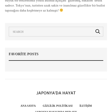
büyük bir beklentimiz yoktu aslında açıkçası ¨güzelmiş, bakalım¨ dedik
sadece. Tokyo’nun, turistten uzak sakin ve inanılmaz güzellikte bir budist
tapınağını daha keşfetmeye az kalmıştı!
FAVORITE POSTS
ANA SAYFA
GIZLILIK POLITIKASI
İLETIŞIM
JAPONYA HAKKINDA HER ŞEY