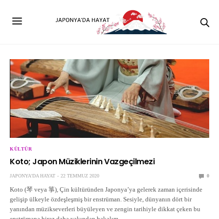
KÜLTÜR
Koto; Japon Müziklerinin Vazgeçilmezi
JAPONYA'DA HAYAT
22 TEMMUZ 2020
0
Koto (琴 veya 箏), Çin kültüründen Japonya’ya gelerek zaman içerisinde
gelişip ülkeyle özdeşleşmiş bir enstrüman. Sesiyle, dünyanın dört bir
yanından müzikseverleri büyüleyen ve zengin tarihiyle dikkat çeken bu
enstrümana biraz daha yakından bakalım.