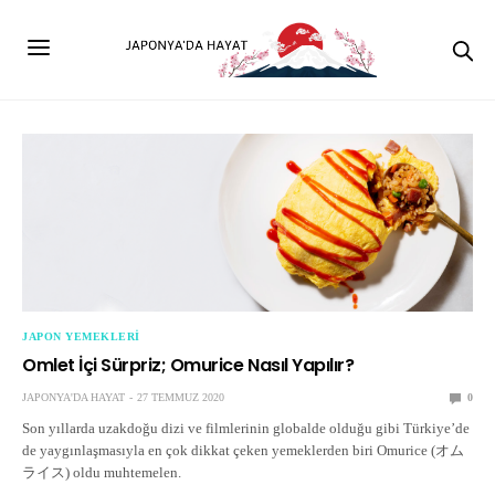
JAPON YEMEKLERI
Omlet İçi Sürpriz; Omurice Nasıl Yapılır?
JAPONYA'DA HAYAT
27 TEMMUZ 2020
0
Son yıllarda uzakdoğu dizi ve filmlerinin globalde olduğu gibi Türkiye’de
de yaygınlaşmasıyla en çok dikkat çeken yemeklerden biri Omurice (オム
ライス) oldu muhtemelen.