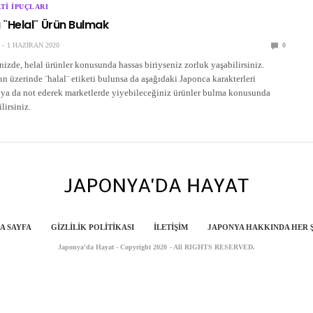
TI İPUÇLARI
¨Helal¨ Ürün Bulmak
1 HAZIRAN 2020
0
izde, helal ürünler konusunda hassas biriyseniz zorluk yaşabilirsiniz.
n üzerinde ¨halal¨ etiketi bulunsa da aşağıdaki Japonca karakterleri
k ya da not ederek marketlerde yiyebileceğiniz ürünler bulma konusunda
lirsiniz.
A SAYFA
GIZLILIK POLITIKASI
İLETIŞIM
JAPONYA HAKKINDA HER 
Japonya'da Hayat - Copyright 2020 - All RIGHTS RESERVED.