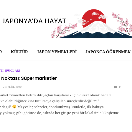
R
KÜLTÜR
JAPON YEMEKLERI
JAPONCA ÖĞRENMEK
TI İPUÇLARI
f Noktası; Süpermarketler
2 EYLÜL 2020
0
ket ziyaretleri belirli ihtiyaçları karşılamak için direkt olarak hedefe
 ve olabildiğince kısa tutulmaya çalışılan süreçlerdir değil mi?
 değil!
Meyveler, sebzeler, dondurulmuş ürünlerle, ilk bakışta
ey yokmuş gibi görünse de, aslında her girişte yeni bir lokal ürünü keşfetme