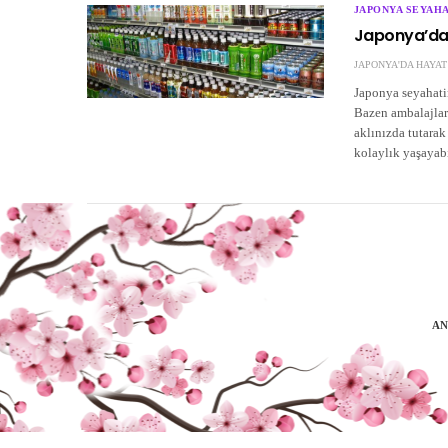
JAPONYA SEYAHA
Japonya’da 
JAPONYA'DA HAYAT
Japonya seyahatin
Bazen ambalajları
aklınızda tutara
kolaylık yaşayabi
AN