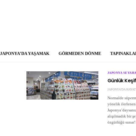
JAPONYA’DA YAŞAMAK
GÖRMEDEN DÖNME
TAPINAKLA
JAPONYA SEYAHA
Günlük Keşi
JAPONYA'DA HAYAT
Normalde süpermar
yönelik ilerlenen
Japonya’daysanız
alışılmadık bir ş
özgürlüğü sunar!