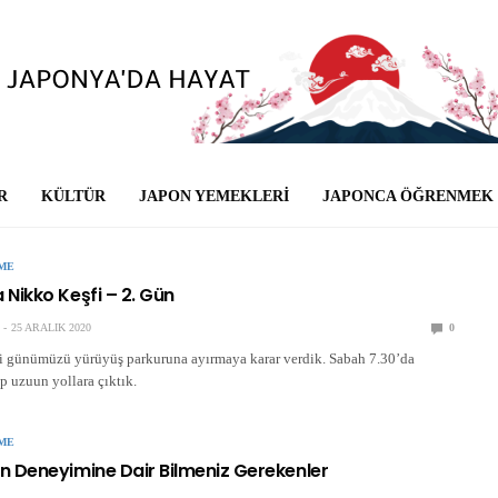
R
KÜLTÜR
JAPON YEMEKLERI
JAPONCA ÖĞRENMEK
ME
Nikko Keşfi – 2. Gün
25 ARALIK 2020
0
i günümüzü yürüyüş parkuruna ayırmaya karar verdik. Sabah 7.30’da
p uzuun yollara çıktık.
ME
 Deneyimine Dair Bilmeniz Gerekenler