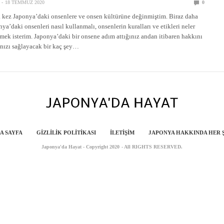
18 TEMMUZ 2020
0
 kez Japonya’daki onsenlere ve onsen kültürüne değinmiştim. Biraz daha
nya’daki onsenleri nasıl kullanmalı, onsenlerin kuralları ve etikleri neler
ek isterim. Japonya’daki bir onsene adım attığınız andan itibaren hakkını
nızı sağlayacak bir kaç şey…
A SAYFA
GIZLILIK POLITIKASI
İLETIŞIM
JAPONYA HAKKINDA HER 
Japonya'da Hayat - Copyright 2020 - All RIGHTS RESERVED.