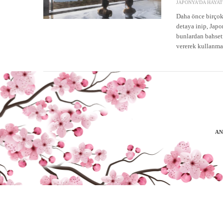
JAPONYA'DA HAYAT
Daha önce birçok
detaya inip, Japo
bunlardan bahsetm
vererek kullanma
AN