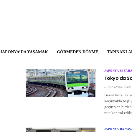
JAPONYA’DA YAŞAMAK
GÖRMEDEN DÖNME
TAPINAKLA
JAPONYA SEYAHA
Tokyo’da So
JAPONYA'DA HAYAT
Bazen korkulu bi
kaçırmakla başlı
geçirirken birden
rota kontrol edili
JAPONYA'DA YA