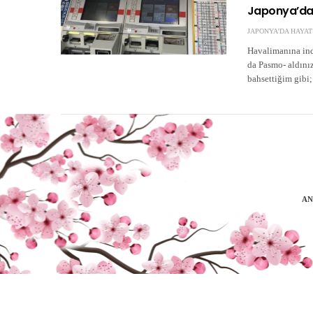
Japonya’da 
JAPONYA'DA HAYAT
Havalimanına indi
da Pasmo- aldınız
bahsettiğim gibi
AN