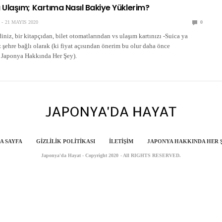
Ulaşım; Kartıma Nasıl Bakiye Yüklerim?
21 MAYIS 2020
0
niz, bir kitapçıdan, bilet otomatlarından vs ulaşım kartınızı -Suica ya
 şehre bağlı olarak (ki fiyat açısından önerim bu olur daha önce
; Japonya Hakkında Her Şey).
A SAYFA
GIZLILIK POLITIKASI
İLETIŞIM
JAPONYA HAKKINDA HER 
Japonya'da Hayat - Copyright 2020 - All RIGHTS RESERVED.