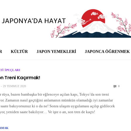
R
KÜLTÜR
JAPON YEMEKLERI
JAPONCA ÖĞRENMEK
TI İPUÇLARI
n Treni Kaçırmak!
29 TEMMUZ 2020
0
r rüya, bazen bambaşka bir eğlenceye açılan kapı, Tokyo’da son treni
yor. Zamanın nasıl geçtiğini anlamanın mümkün olamadığı iyi zamanlar
 saate bakıyorsunuz ki o da ne! Sonra ulaşım uygulaması açılıp gidilecek
yor, yeniden saate bakılıyor… Ve işte o an, son tren de kaçtı!
ŞAMAK