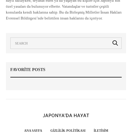
hayli fazlayken; seyahat eden ya da yaşayan bu kişiler için Japonya’nın
özel yasaları da bulunuyor elbette. Vatandaşlar ve turistler çeşitli
konularda kendi haklarına sahip. Bu da Birleşmiş Milletler İnsan Hakları
Evrensel Bildirgesi’nde belirtilen insan haklarını da içeriyor.
FAVORITE POSTS
ANA SAYFA
GIZLILIK POLITIKASI
İLETIŞIM