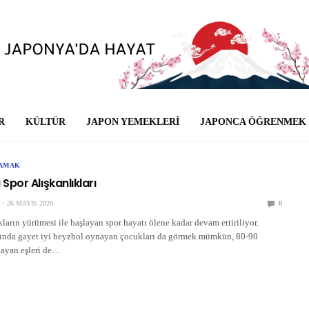
R
KÜLTÜR
JAPON YEMEKLERI
JAPONCA ÖĞRENMEK
ŞAMAK
por Alışkanlıkları
26 MAYIS 2020
0
arın yürümesi ile başlayan spor hayatı ölene kadar devam ettiriliyor.
şında gayet iyi beyzbol oynayan çocukları da görmek mümkün, 80-90
nayan eşleri de…