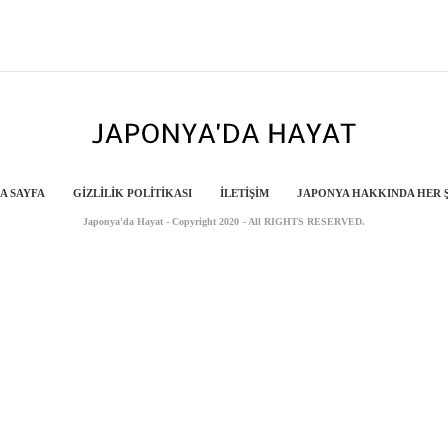
A SAYFA
GIZLILIK POLITIKASI
İLETIŞIM
JAPONYA HAKKINDA HER 
Japonya'da Hayat - Copyright 2020 - All RIGHTS RESERVED.