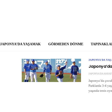
JAPONYA’DA YAŞAMAK
GÖRMEDEN DÖNME
TAPINAKLA
JAPONYA'DA YA
Japonya’da S
JAPONYA'DA HAYAT
Japonya’da çocukl
Parklarda 3-4 ya
yaşında tenis oy