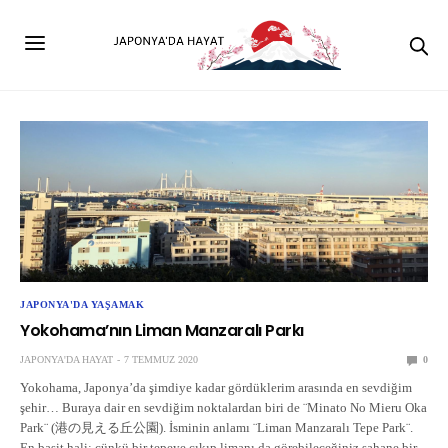
JAPONYA'DA YAŞAMAK
Yokohama’nın Liman Manzaralı Parkı
JAPONYA'DA HAYAT
7 TEMMUZ 2020
0
Yokohama, Japonya’da şimdiye kadar gördüklerim arasında en sevdiğim
şehir… Buraya dair en sevdiğim noktalardan biri de ¨Minato No Mieru Oka
Park¨ (港の見える丘公園). İsminin anlamı ¨Liman Manzaralı Tepe Park¨.
En basit hali; çünkü bir tepeye çıkıp limanı da görebileceğiniz şahane bir