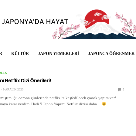
R
KÜLTÜR
JAPON YEMEKLERI
JAPONCA ÖĞRENMEK
NMEK
 Netflix Dizi Önerileri!
9 ARALIK 2020
0
mıştım. Şu corona günlerinde netflix’te keşfedilecek çoook yapım var!
aya karar verdim. Hadi 5 Japon Yapımı Netflix dizisi daha…