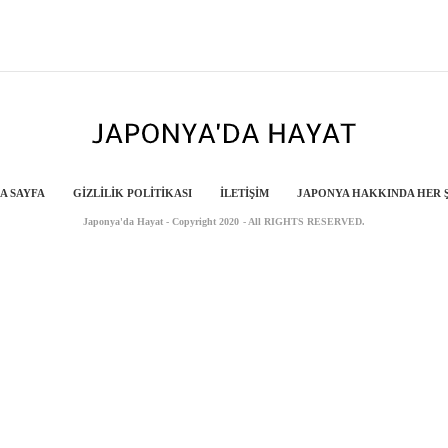
A SAYFA
GIZLILIK POLITIKASI
İLETIŞIM
JAPONYA HAKKINDA HER 
Japonya'da Hayat - Copyright 2020 - All RIGHTS RESERVED.