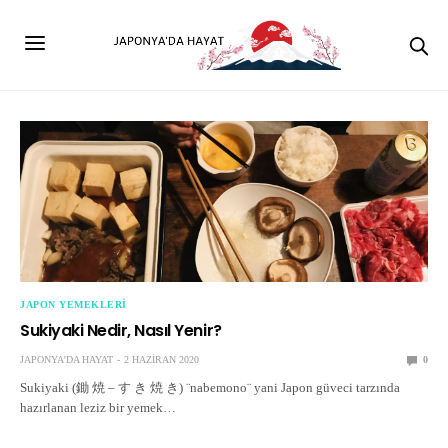
JAPON YEMEKLERI
Sukiyaki Nedir, Nasıl Yenir?
JAPONYA'DA HAYAT
2 HAZIRAN 2020
0
Sukiyaki (鋤 焼 – す き 焼 き) ¨nabemono¨ yani Japon güveci tarzında
hazırlanan leziz bir yemek…