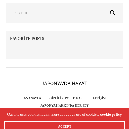
FAVORITE POSTS
ANA SAYFA
GIZLILIK POLITIKASI
İLETIŞIM
JAPONYA HAKKINDA HER ŞEY
Japonya'da Hayat - Copyright 2020 - All RIGHTS RESERVED.
Our site uses cookies. Learn more about our use of cookies:
cookie policy
ACCEPT