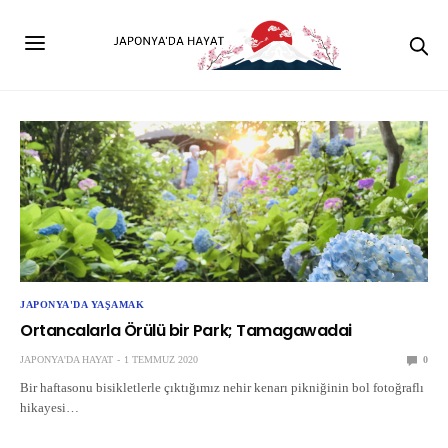
JAPONYA'DA YAŞAMAK
Ortancalarla Örülü bir Park; Tamagawadai
JAPONYA'DA HAYAT
1 TEMMUZ 2020
0
Bir haftasonu bisikletlerle çıktığımız nehir kenarı pikniğinin bol fotoğraflı
hikayesi…