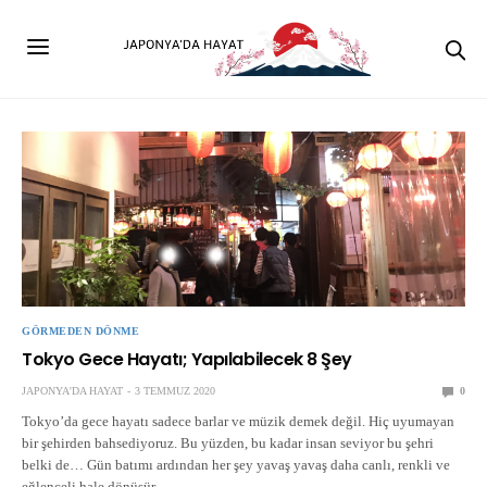
GÖRMEDEN DÖNME
Tokyo Gece Hayatı; Yapılabilecek 8 Şey
JAPONYA'DA HAYAT
3 TEMMUZ 2020
0
Tokyo’da gece hayatı sadece barlar ve müzik demek değil. Hiç uyumayan
bir şehirden bahsediyoruz. Bu yüzden, bu kadar insan seviyor bu şehri
belki de… Gün batımı ardından her şey yavaş yavaş daha canlı, renkli ve
eğlenceli hale dönüşür…