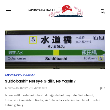
JAPONYA'DA YAŞAMAK
Suidobashi? Nereye Gidilir, Ne Yapılır?
JAPONYA'DA HAYAT
21 MAYIS 2020
0
Japonca dil okulu Suidobashi durağında bulunuyordu. Suidobashi;
üniversite kampüsleri, liseler, kütüphaneler vs derken tam bir okul şehri
haline gelmiş.