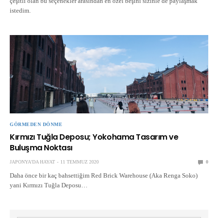
çeşitli olan bu seçenekler arasından en özel beşini sizinle de paylaşmak
istedim.
GÖRMEDEN DÖNME
Kırmızı Tuğla Deposu; Yokohama Tasarım ve
Buluşma Noktası
JAPONYA'DA HAYAT
11 TEMMUZ 2020
0
Daha önce bir kaç bahsettiğim Red Brick Warehouse (Aka Renga Soko)
yani Kırmızı Tuğla Deposu…