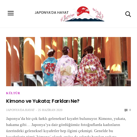
KÜLTÜR
Kimono ve Yukata; Farkları Ne?
JAPONYA'DA HAYAT
25 HAZIRAN 2020
0
Japonya’da bir çok farklı geleneksel kıyafet bulunuyor. Kimono, yukata,
hakama gibi… Japonya’ya dair gördüğümüz fotoğraflarda kadınların
üzerindeki geleneksel kıyafetler hep ilgimi çekmişti. Genelde bu
kıyafetlerin tümü ¨kimono¨ olarak anılsa da aslında bazıları yukata