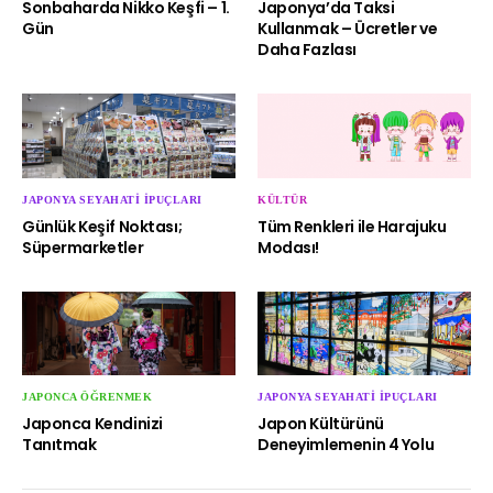
Sonbaharda Nikko Keşfi – 1.
Japonya’da Taksi
Gün
Kullanmak – Ücretler ve
Daha Fazlası
JAPONYA SEYAHATI İPUÇLARI
KÜLTÜR
Günlük Keşif Noktası;
Tüm Renkleri ile Harajuku
Süpermarketler
Modası!
JAPONCA ÖĞRENMEK
JAPONYA SEYAHATI İPUÇLARI
Japonca Kendinizi
Japon Kültürünü
Tanıtmak
Deneyimlemenin 4 Yolu