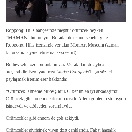
Roppongi Hills bahçesinde meşhur örümcek heykeli –
“
MAMAN
” bulunuyor. Burada olmasının sebebi, yine
Roppongi Hills içerisinde yer alan Mori Art Museum (zaman
bulursanız ziyaret etmeniz tavsiyedir!)
Bu heykelin özel bir anlamı var. Meraklıları detaylıca
araştırabilir. Ben, yaratıcısı
Louise Bourgeois
’in şu sözlerini
paylaşmak isterim eser hakkında;
“Örümcek, anneme bir övgüdür. O benim en iyi arkadaşımdı.
Örümcek gibi annem de dokumacıydı. Ailem goblen restorasyon
işindeydi ve atölyeden sorumluydu.
Örümcekler gibi annem de çok zekiydi.
Örümcekler sivrisinek yiyen dost canlılarıdır. Fakat hastalık