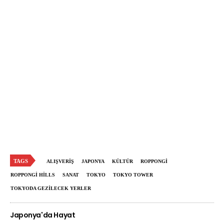
TAGS
ALIŞVERIŞ
JAPONYA
KÜLTÜR
ROPPONGI
ROPPONGI HILLS
SANAT
TOKYO
TOKYO TOWER
TOKYODA GEZILECEK YERLER
Japonya'da Hayat