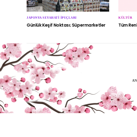
JAPONYA SEYAHATI İPUÇLARI
KÜLTÜR
Günlük Keşif Noktası; Süpermarketler
Tüm Renk
AN