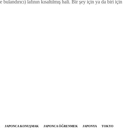
landırıcı) lafının kısaltılmış hali. Bir şey için ya da biri için
JAPONCA KONUŞMAK
JAPONCA ÖĞRENMEK
JAPONYA
TOKYO