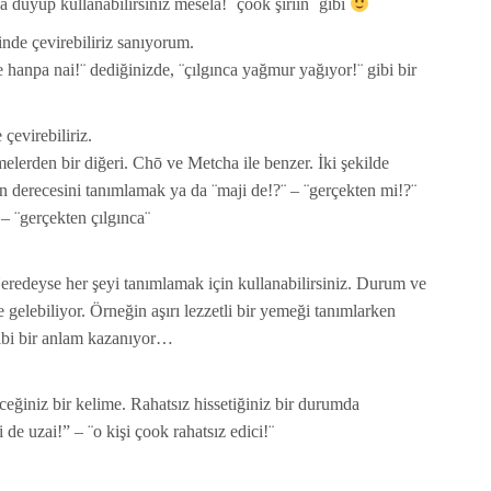
 duyup kullanabilirsiniz mesela! ¨çook şiriin¨ gibi
de çevirebiliriz sanıyorum.
hanpa nai!¨ dediğinizde, ¨çılgınca yağmur yağıyor!¨ gibi bir
evirebiliriz.
elerden bir diğeri. Chō ve Metcha ile benzer. İki şekilde
in derecesini tanımlamak ya da ¨maji de!?¨ – ¨gerçekten mi!?¨
– ¨gerçekten çılgınca¨
eredeyse her şeyi tanımlamak için kullanabilirsiniz. Durum ve
gelebiliyor. Örneğin aşırı lezzetli bir yemeği tanımlarken
¨ gibi bir anlam kazanıyor…
ceğiniz bir kelime. Rahatsız hissetiğiniz bir durumda
 de uzai!” – ¨o kişi çook rahatsız edici!¨