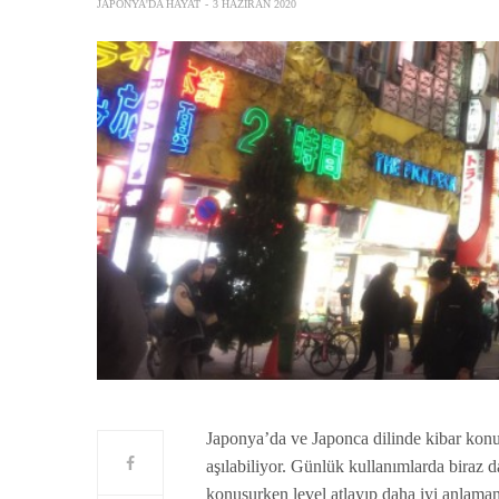
JAPONYA'DA HAYAT
3 HAZIRAN 2020
Japonya’da ve Japonca dilinde kibar kon
aşılabiliyor. Günlük kullanımlarda biraz 
konuşurken level atlayıp daha iyi anlaman