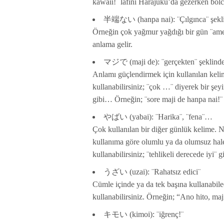
kawaii!¨ lafını Harajuku’da gezerken bolca
半端ない (hanpa nai): ¨Çılgınca¨ şeklin
Örneğin çok yağmur yağdığı bir gün ¨ame 
anlama gelir.
マジで (maji de): ¨gerçekten¨ şeklinde ç
Anlamı güçlendirmek için kullanılan kelim
kullanabilirsiniz; ¨çok …¨ diyerek bir şey
gibi… Örneğin; ¨sore maji de hanpa nai!¨ 
やばい (yabai): ¨Harika¨, ¨fena¨…
Çok kullanılan bir diğer günlük kelime. N
kullanıma göre olumlu ya da olumsuz hale 
kullanabilirsiniz; ¨tehlikeli derecede iyi
うざい (uzai): ¨Rahatsız edici¨
Cümle içinde ya da tek başına kullanabile
kullanabilirsiniz. Örneğin; “Ano hito, maji
キモい (kimoi): ¨iğrenç!¨