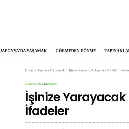
JAPONYA’DA YAŞAMAK
GÖRMEDEN DÖNME
TAPINAKLA
Home
Japonca Öğrenmek
İşinize Yarayacak Japonca Günlük İfadele
JAPONCA ÖĞRENMEK
İşinize Yarayaca
İfadeler