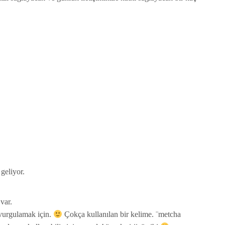
geliyor.
var.
 vurgulamak için.
Çokça kullanılan bir kelime. ¨metcha