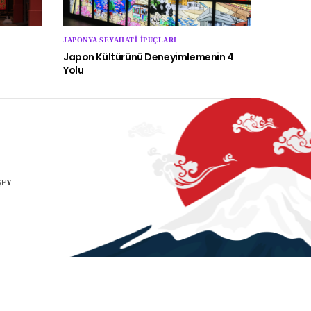
JAPONYA SEYAHATI İPUÇLARI
Japon Kültürünü Deneyimlemenin 4
Yolu
ŞEY