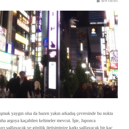
0
679
VIEWS
uşmak yaygın olsa da bazen yakın arkadaş çevresinde bu nokta
daha argoya kaçabilen kelimeler mevcut. İşte, Japonca
ızı sağlayacak ve günlük iletişiminize katkı sağlayacak bir kaç