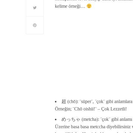
kelime örneği…
超 (chō): ¨süper¨, ¨çok¨ gibi anlamlara 
Örneğin; ¨Chō oishii!¨ – Çok Lezzetli!
めっちゃ (metcha): ¨çok¨ gibi anlamı 
Üzerine basa basa metccha diyebilirsiniz