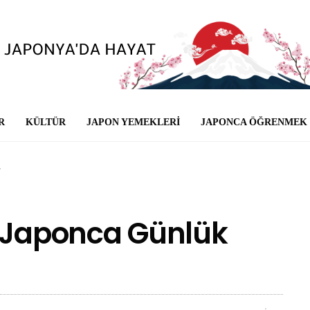
R
KÜLTÜR
JAPON YEMEKLERI
JAPONCA ÖĞRENMEK
r
k Japonca Günlük