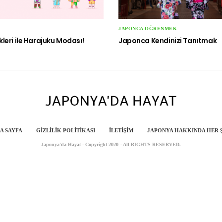
JAPONCA ÖĞRENMEK
leri ile Harajuku Modası!
Japonca Kendinizi Tanıtmak
A SAYFA
GIZLILIK POLITIKASI
İLETIŞIM
JAPONYA HAKKINDA HER 
Japonya'da Hayat - Copyright 2020 - All RIGHTS RESERVED.