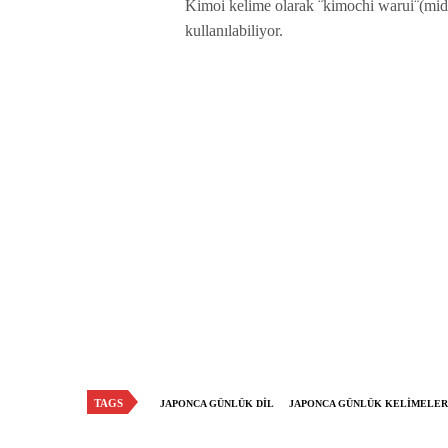
Kimoi kelime olarak ¨kimochi warui¨(mide bu
kullanılabiliyor.
TAGS
JAPONCA GÜNLÜK DIL
JAPONCA GÜNLÜK KELIMELER