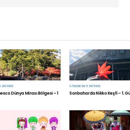
N DÖNME
GÖRMEDEN DÖNME
nesco Dünya Mirası Bölgesi – 1
Sonbaharda Nikko Keşfi – 1. G