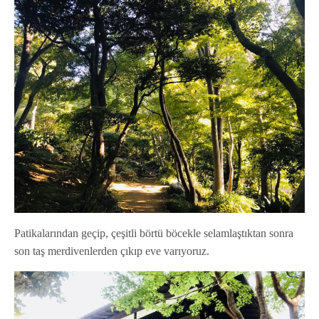
Patikalarından geçip, çeşitli börtü böcekle selamlaştıktan sonra
son taş merdivenlerden çıkıp eve varıyoruz.