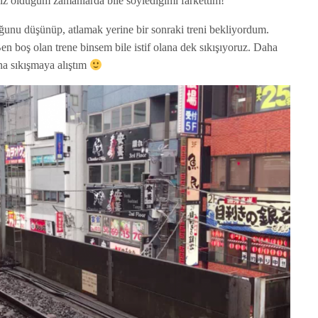
z olduğum zamanlarda bile söylediğimi farkettim!
uğunu düşünüp, atlamak yerine bir sonraki treni bekliyordum.
en boş olan trene binsem bile istif olana dek sıkışıyoruz. Daha
ana sıkışmaya alıştım