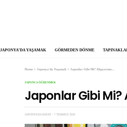
JAPONYA’DA YAŞAMAK
GÖRMEDEN DÖNME
TAPINAKLA
Home
Japonya'da Yaşamak
Japonlar Gibi Mi? Alışıyorum…
JAPONCA ÖĞRENMEK
Japonlar Gibi Mi?
JAPONYA'DA HAYAT
7 TEMMUZ 2020