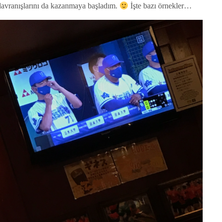
 davranışlarını da kazanmaya başladım.
İşte bazı örnekler…