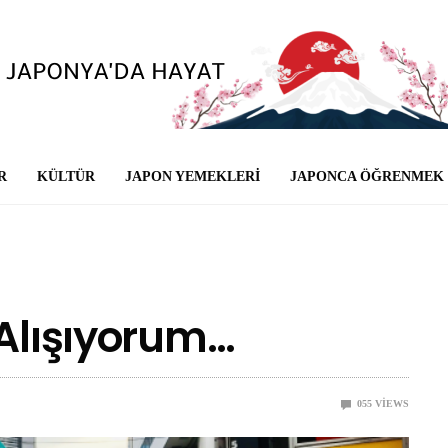
R
KÜLTÜR
JAPON YEMEKLERI
JAPONCA ÖĞRENMEK
 Alışıyorum…
0
55
VIEWS