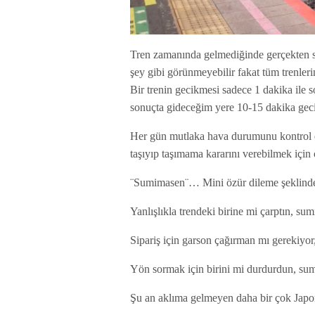
Tren zamanında gelmediğinde gerçekten s
şey gibi görünmeyebilir fakat tüm trenleri
Bir trenin gecikmesi sadece 1 dakika ile s
sonuçta gideceğim yere 10-15 dakika ge
Her gün mutlaka hava durumunu kontrol e
taşıyıp taşımama kararını verebilmek için
¨Sumimasen¨… Mini özür dileme şeklinden
Yanlışlıkla trendeki birine mi çarptın, su
Sipariş için garson çağırman mı gerekiyo
Yön sormak için birini mi durdurdun, s
Şu an aklıma gelmeyen daha bir çok Japon 