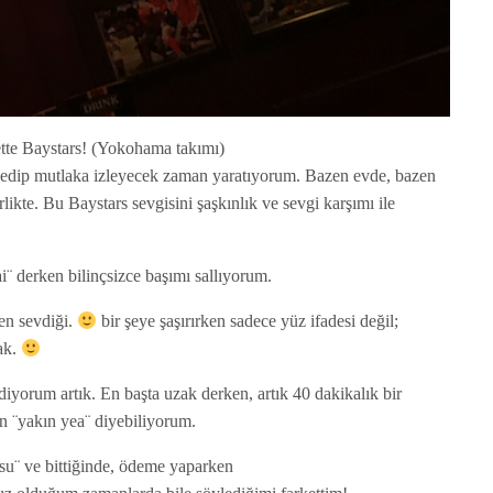
ette Baystars! (Yokohama takımı)
 edip mutlaka izleyecek zaman yaratıyorum. Bazen evde, bazen
rlikte. Bu Baystars sevgisini şaşkınlık ve sevgi karşımı ile
i¨ derken bilinçsizce başımı sallıyorum.
 en sevdiği.
bir şeye şaşırırken sadece yüz ifadesi değil;
ak.
diyorum artık. En başta uzak derken, artık 40 dakikalık bir
n ¨yakın yea¨ diyebiliyorum.
u¨ ve bittiğinde, ödeme yaparken