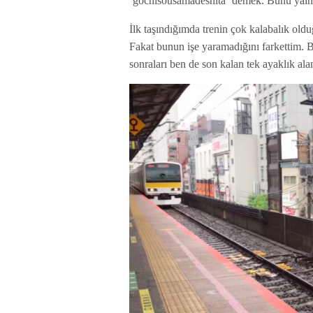
¨gochisousamadeshita¨ demek. Bunu yalnı
İlk taşındığımda trenin çok kalabalık old
Fakat bunun işe yaramadığını farkettim. B
sonraları ben de son kalan tek ayaklık al