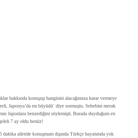
ıklar hakkında konuşup hangisini alacağımıza karar vermeye
nereli, Japonya’da mı büyüdü¨ diye sormuştu. Sebebini merak
ımın Japonlara benzediğini söylemişti. Burada duyduğum en
geleli 7 ay oldu henüz!
5 dakika ailemle konuşmam dışında Türkçe hayatımda yok