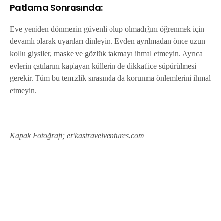
Patlama Sonrasında:
Eve yeniden dönmenin güvenli olup olmadığını öğrenmek için
devamlı olarak uyarıları dinleyin. Evden ayrılmadan önce uzun
kollu giysiler, maske ve gözlük takmayı ihmal etmeyin. Ayrıca
evlerin çatılarını kaplayan küllerin de dikkatlice süpürülmesi
gerekir. Tüm bu temizlik sırasında da korunma önlemlerini ihmal
etmeyin.
Kapak Fotoğrafı; erikastravelventures.com