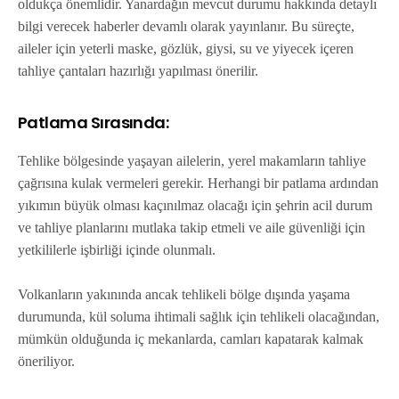
oldukça önemlidir. Yanardağın mevcut durumu hakkında detaylı
bilgi verecek haberler devamlı olarak yayınlanır. Bu süreçte,
aileler için yeterli maske, gözlük, giysi, su ve yiyecek içeren
tahliye çantaları hazırlığı yapılması önerilir.
Patlama Sırasında:
Tehlike bölgesinde yaşayan ailelerin, yerel makamların tahliye
çağrısına kulak vermeleri gerekir. Herhangi bir patlama ardından
yıkımın büyük olması kaçınılmaz olacağı için şehrin acil durum
ve tahliye planlarını mutlaka takip etmeli ve aile güvenliği için
yetkililerle işbirliği içinde olunmalı.
Volkanların yakınında ancak tehlikeli bölge dışında yaşama
durumunda, kül soluma ihtimali sağlık için tehlikeli olacağından,
mümkün olduğunda iç mekanlarda, camları kapatarak kalmak
öneriliyor.