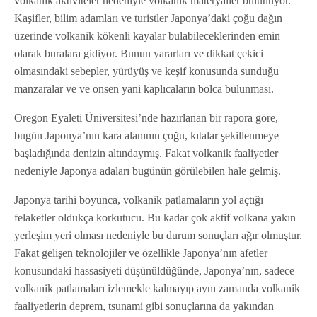
volkanik aktiviteler nedeniyle volkanik materyaller bulunuyor.
Kaşifler, bilim adamları ve turistler Japonya’daki çoğu dağın
üzerinde volkanik kökenli kayalar bulabileceklerinden emin
olarak buralara gidiyor. Bunun yararları ve dikkat çekici
olmasındaki sebepler, yürüyüş ve keşif konusunda sunduğu
manzaralar ve ve onsen yani kaplıcaların bolca bulunması.
Oregon Eyaleti Üniversitesi’nde hazırlanan bir rapora göre,
bugün Japonya’nın kara alanının çoğu, kıtalar şekillenmeye
başladığında denizin altındaymış. Fakat volkanik faaliyetler
nedeniyle Japonya adaları bugünün görülebilen hale gelmiş.
Japonya tarihi boyunca, volkanik patlamaların yol açtığı
felaketler oldukça korkutucu. Bu kadar çok aktif volkana yakın
yerleşim yeri olması nedeniyle bu durum sonuçları ağır olmuştur.
Fakat gelişen teknolojiler ve özellikle Japonya’nın afetler
konusundaki hassasiyeti düşünüldüğünde, Japonya’nın, sadece
volkanik patlamaları izlemekle kalmayıp aynı zamanda volkanik
faaliyetlerin deprem, tsunami gibi sonuçlarına da yakından