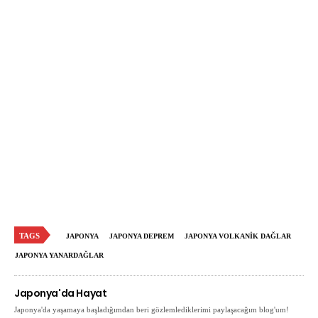
TAGS
JAPONYA
JAPONYA DEPREM
JAPONYA VOLKANIK DAĞLAR
JAPONYA YANARDAĞLAR
Japonya'da Hayat
Japonya'da yaşamaya başladığımdan beri gözlemlediklerimi paylaşacağım blog'um!