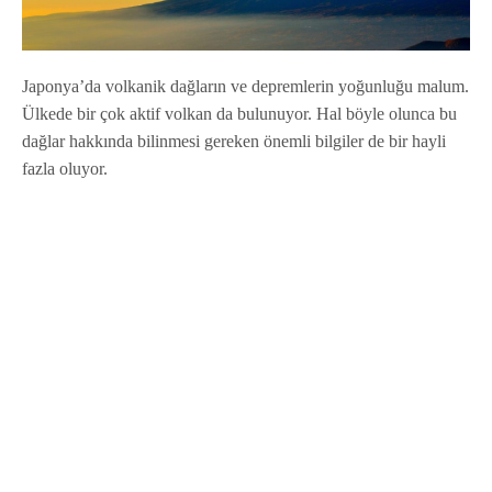
Japonya’da volkanik dağların ve depremlerin yoğunluğu malum.
Ülkede bir çok aktif volkan da bulunuyor. Hal böyle olunca bu
dağlar hakkında bilinmesi gereken önemli bilgiler de bir hayli
fazla oluyor.