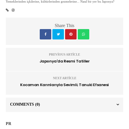
Yemeklerinden içkilerine, kültürlerinden gezmelerine... Nasıl bir yer bu Japonya?
Share This
PREVIOUS ARTICLE
Japonya'da Resmi Tatiller
NEXT ARTICLE
Kocaman Karınlarıyla Sevimli; Tanuki Efsanesi
COMMENTS
(0)
PR