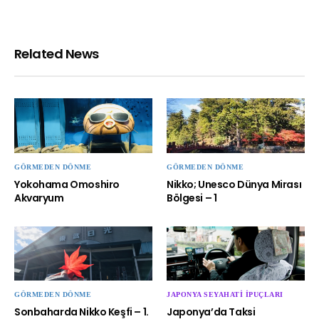
Related News
GÖRMEDEN DÖNME
GÖRMEDEN DÖNME
Yokohama Omoshiro
Nikko; Unesco Dünya Mirası
Akvaryum
Bölgesi – 1
GÖRMEDEN DÖNME
JAPONYA SEYAHATI İPUÇLARI
Sonbaharda Nikko Keşfi – 1.
Japonya’da Taksi