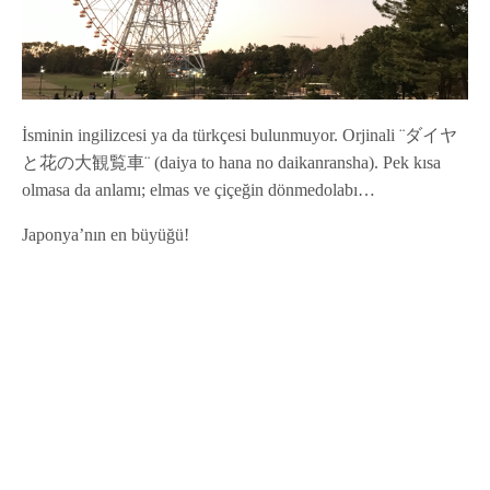
İsminin ingilizcesi ya da türkçesi bulunmuyor. Orjinali ¨ダイヤ
と花の大観覧車¨ (daiya to hana no daikanransha). Pek kısa
olmasa da anlamı; elmas ve çiçeğin dönmedolabı…
Japonya’nın en büyüğü!