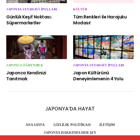
JAPONYA SEYAHATI İPUÇLARI
KÜLTÜR
Günlük Keşif Noktası;
Tüm Renkleri ile Harajuku
Süpermarketler
Modası!
JAPONCA ÖĞRENMEK
JAPONYA SEYAHATI İPUÇLARI
Japonca Kendinizi
Japon Kültürünü
Tanıtmak
Deneyimlemenin 4 Yolu
ANA SAYFA
GIZLILIK POLITIKASI
İLETIŞIM
JAPONYA HAKKINDA HER ŞEY