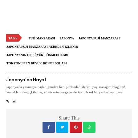
TAGS
FUJI MANZARASI
JAPONYA
JAPONYA FUJI MANZARASI
JAPONYA FUJI MANZARASI NEREDEN IZLENIR
JAPONYANIN EN BÜYÜK DÖNMEDOLABI
TOKYONUN EN BÜYÜK DÖNMEDOLABI
Japonya'da Hayat
Japonya'da yaşamaya başladığımdan beri gözlemlediklerimi paylaşacağım blog'um!
Yemeklerinden içkilerine, kültürlerinden gezmelerine... Nasıl bir yer bu Japonya?
Share This