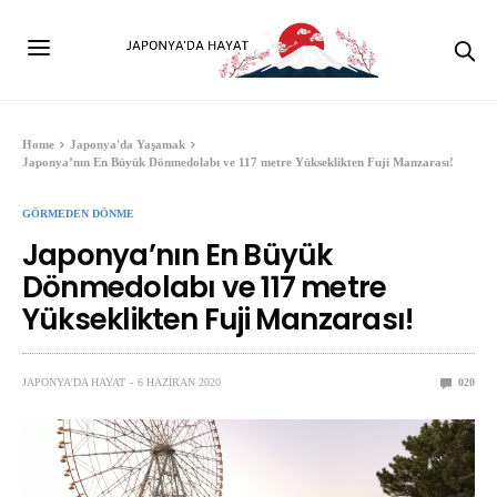
Home
Japonya'da Yaşamak
Japonya’nın En Büyük Dönmedolabı ve 117 metre Yükseklikten Fuji Manzarası!
GÖRMEDEN DÖNME
Japonya’nın En Büyük
Dönmedolabı ve 117 metre
Yükseklikten Fuji Manzarası!
JAPONYA'DA HAYAT
6 HAZIRAN 2020
0
20