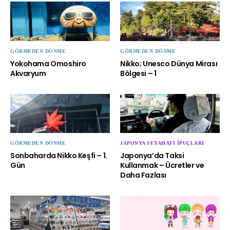
GÖRMEDEN DÖNME
GÖRMEDEN DÖNME
Yokohama Omoshiro
Nikko; Unesco Dünya Mirası
Akvaryum
Bölgesi – 1
GÖRMEDEN DÖNME
JAPONYA SEYAHATI İPUÇLARI
Sonbaharda Nikko Keşfi – 1.
Japonya’da Taksi
Gün
Kullanmak – Ücretler ve
Daha Fazlası