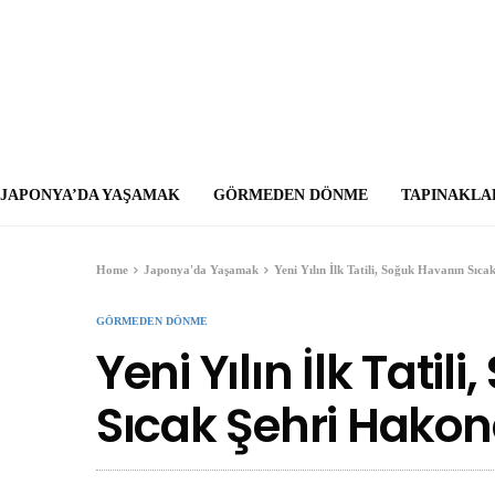
JAPONYA’DA YAŞAMAK
GÖRMEDEN DÖNME
TAPINAKLA
Home
Japonya'da Yaşamak
Yeni Yılın İlk Tatili, Soğuk Havanın Sıc
GÖRMEDEN DÖNME
Yeni Yılın İlk Tati
Sıcak Şehri Hakon