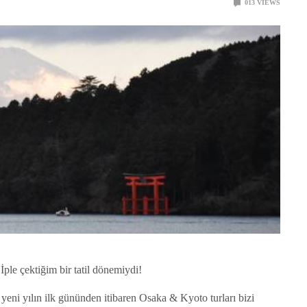
0
13
VIEWS
i. İple çektiğim bir tatil dönemiydi!
ni yılın ilk gününden itibaren Osaka & Kyoto turları bizi