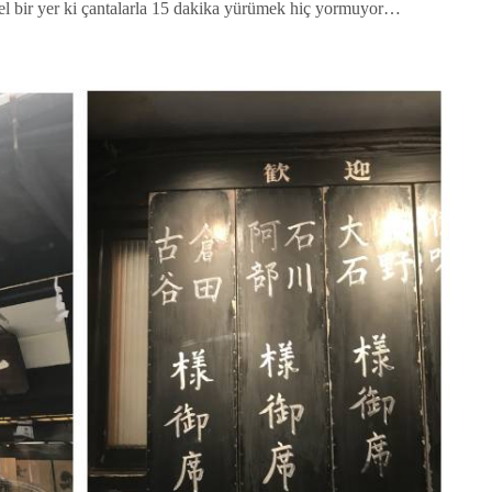
el bir yer ki çantalarla 15 dakika yürümek hiç yormuyor…