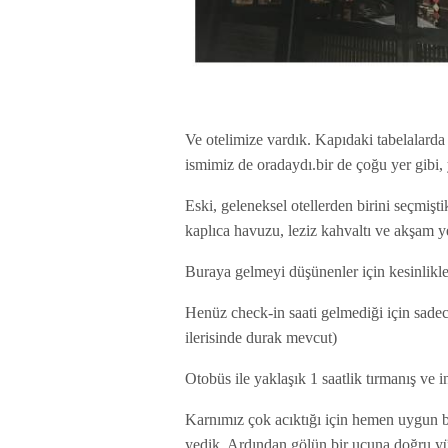
Ve otelimize vardık. Kapıdaki tabelalarda 
ismimiz de oradaydı.bir de çoğu yer gibi, 
Eski, geleneksel otellerden birini seçmiş
kaplıca havuzu, leziz kahvaltı ve akşam
Buraya gelmeyi düşünenler için kesinlikl
Henüz check-in saati gelmediği için sadece
ilerisinde durak mevcut)
Otobüs ile yaklaşık 1 saatlik tırmanış ve
Karnımız çok acıktığı için hemen uygun b
yedik. Ardından gölün bir ucuna doğru y