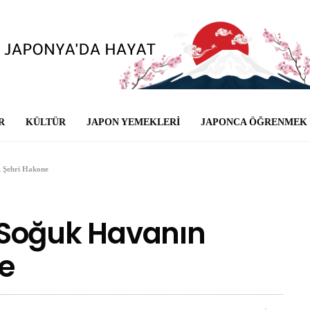
R
KÜLTÜR
JAPON YEMEKLERI
JAPONCA ÖĞRENMEK
ak Şehri Hakone
li, Soğuk Havanın
e