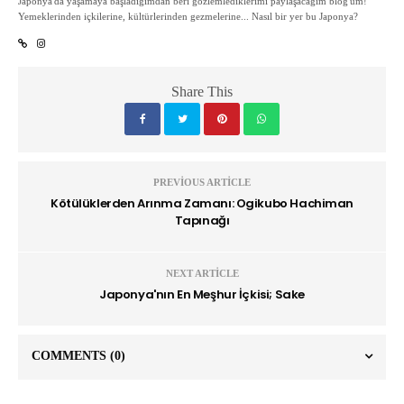
Japonya'da yaşamaya başladığımdan beri gözlemlediklerimi paylaşacağım blog'um!
Yemeklerinden içkilerine, kültürlerinden gezmelerine... Nasıl bir yer bu Japonya?
Share This
PREVIOUS ARTICLE
Kötülüklerden Arınma Zamanı: Ogikubo Hachiman
Tapınağı
NEXT ARTICLE
Japonya'nın En Meşhur İçkisi; Sake
COMMENTS
(0)