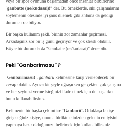
veya bir spor oyununa başlamadan önce insanlar birbirlerine
¨ganbatte (ne/kudasai)!
” der. Bu örneklerde, sıkı çalışmalarını
söylemenin ötesinde iyi şans dilemek gibi anlama da geldiği
durumlar olabiliyor.
Bir başka kullanım şekli, birinin zor zamanlar geçirmesi.
Arkadaşınız zor bir iş günü geçiriyor ve çok stresli olabilir.
Böyle bir durumda da “Ganbatte (ne/kudasai)” denebilir.
Peki ¨Ganbarimasu¨ ?
¨Ganbarimasu!¨
,
ganbaru
kelimesine karşı verilebilecek bir
cevap olabilir. Ayrıca bir şeyle uğraşırken gerçekten çok çalışma
ve her şeyinizi verme isteğinizi ifade etmek için de başlarken
bunu kullanabilirsiniz.
Kelimenin bir başka çekimi ise
¨Ganbarō¨.
Ortaklaşa bir işe
girişeceğiniz kişiye, onunla birlikte elinizden gelenin en iyisini
yapmaya hazır olduğunuzu belirtmek için kullanabilirsiniz.