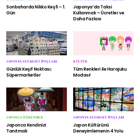
Sonbaharda Nikko Keşfi – 1.
Japonya’da Taksi
Gün
Kullanmak – Ücretler ve
Daha Fazlası
JAPONYA SEYAHATI İPUÇLARI
KÜLTÜR
Günlük Keşif Noktası;
Tüm Renkleri ile Harajuku
Süpermarketler
Modası!
JAPONCA ÖĞRENMEK
JAPONYA SEYAHATI İPUÇLARI
Japonca Kendinizi
Japon Kültürünü
Tanıtmak
Deneyimlemenin 4 Yolu