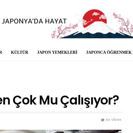
R
KÜLTÜR
JAPON YEMEKLERI
JAPONCA ÖĞRENMEK
n Çok Mu Çalışıyor?
0
71
VIEWS