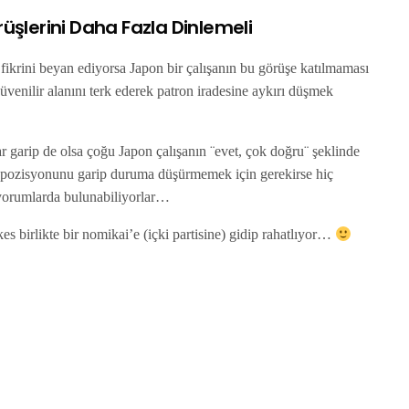
rüşlerini Daha Fazla Dinlemeli
fikrini beyan ediyorsa Japon bir çalışanın bu görüşe katılmaması
enilir alanını terk ederek patron iradesine aykırı düşmek
dar garip de olsa çoğu Japon çalışanın ¨evet, çok doğru¨ şeklinde
ki pozisyonunu garip duruma düşürmemek için gerekirse hiç
 yorumlarda bulunabiliyorlar…
es birlikte bir nomikai’e (içki partisine) gidip rahatlıyor…