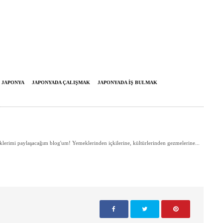
JAPONYA
JAPONYADA ÇALIŞMAK
JAPONYADA IŞ BULMAK
lerimi paylaşacağım blog'um! Yemeklerinden içkilerine, kültürlerinden gezmelerine...