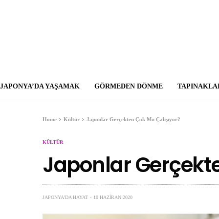
JAPONYA’DA YAŞAMAK
GÖRMEDEN DÖNME
TAPINAKLA
Home
Kültür
Japonlar Gerçekten Çok Mu Çalışıyor?
KÜLTÜR
Japonlar Gerçekte
JAPONYA'DA HAYAT
10 HAZIRAN 2020