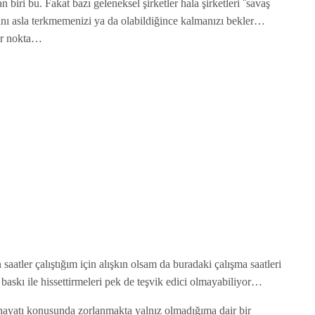
biri bu. Fakat bazı geleneksel şirketler hala şirketleri ¨savaş
nı asla terkmemenizi ya da olabildiğince kalmanızı bekler…
 bir nokta…
atler çalıştığım için alışkın olsam da buradaki çalışma saatleri
baskı ile hissettirmeleri pek de teşvik edici olmayabiliyor…
hayatı konusunda zorlanmakta yalnız olmadığıma dair bir