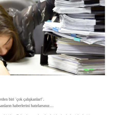
den biri ¨çok çalışkanlar!¨.
anların haberlerini hatırlarsınız…