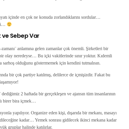
ayatı içinde en çok ne konuda zorlandıklarını sordular…
şti…
t ve Sebep Var
-zamanı¨ anlamına gelen zamanlar çok önemli. Şirketleri bir
bir olay neredeyse… Bu içki vakitlerinde sınır yoktur. Kıdemli
a sarhoş olduğunu göstermemek için kendini tutmalısın.
nda bir çok partiye katılmış, delilerce de içmişizdir. Fakat bu
klaşamıyor!
 dediğimiz 2 haftada bir gerçekleşen ve ajansın tüm insanlarının
ızlı birer bira içmek…
syonla yapılıyor. Organize eden kişi, dışarıda bir mekanı, masayı
edileceğine kadar… Yemek sonrası gidilecek ikinci mekana kadar
ük gruplar halinde katılırlar.