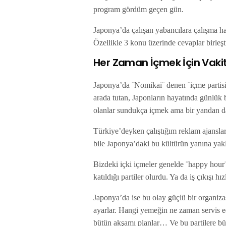
program gördüm geçen gün.
Japonya’da çalışan yabancılara çalışma h
Özellikle 3 konu üzerinde cevaplar birle
Her Zaman İçmek İçin Vaki
Japonya’da ¨Nomikai¨ denen ¨içme partisi
arada tutan, Japonların hayatında günlük 
olanlar sundukça içmek ama bir yandan d
Türkiye’deyken çalıştığım reklam ajansları
bile Japonya’daki bu kültürün yanına ya
Bizdeki içki içmeler genelde ¨happy hour¨
katıldığı partiler olurdu. Ya da iş çıkışı h
Japonya’da ise bu olay güçlü bir organiza
ayarlar. Hangi yemeğin ne zaman servis 
bütün akşamı planlar… Ve bu partilere büy