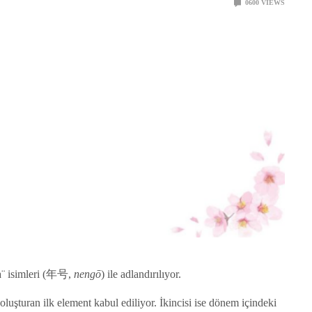
0
600
VIEWS
ra¨ isimleri (年号,
nengō
) ile adlandırılıyor.
uşturan ilk element kabul ediliyor. İkincisi ise dönem içindeki