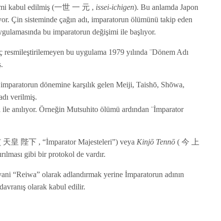
istemi kabul edilmiş (一世 一 元 ,
issei-ichigen
). Bu anlamda Japon
yor. Çin sisteminde çağın adı, imparatorun ölümünü takip eden
gulamasında bu imparatorun değişimi ile başlıyor.
hiç resmileştirilemeyen bu uygulama 1979 yılında ¨Dönem Adı
ş.
r imparatorun dönemine karşılık gelen Meiji, Taishō, Shōwa,
dı verilmiş.
ile anılıyor. Örneğin Mutsuhito ölümü ardından ¨İmparator
( 天皇 陛下 , “İmparator Majesteleri”) veya
Kinjō Tennō
( 今 上
ılması gibi bir protokol de vardır.
yani “Reiwa” olarak adlandırmak yerine İmparatorun adının
avranış olarak kabul edilir.