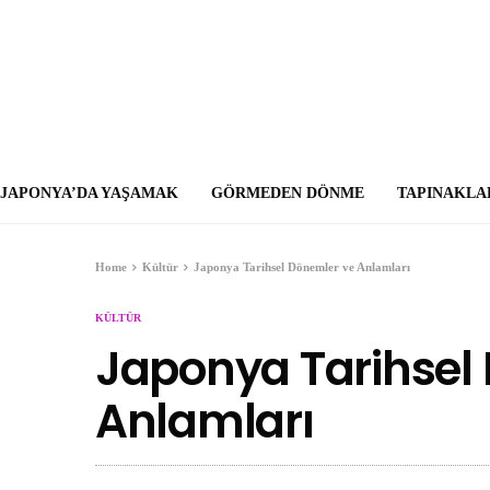
JAPONYA’DA YAŞAMAK
GÖRMEDEN DÖNME
TAPINAKLA
Home
Kültür
Japonya Tarihsel Dönemler ve Anlamları
KÜLTÜR
Japonya Tarihsel
Anlamları