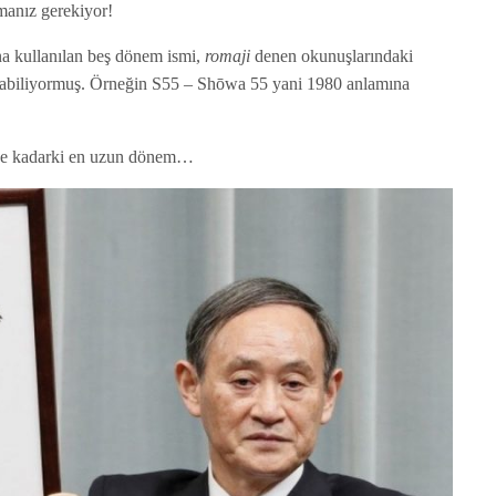
zmanız gerekiyor!
 kullanılan beş dönem ismi,
romaji
denen okunuşlarındaki
altılabiliyormuş. Örneğin S55 – Shōwa 55 yani 1980 anlamına
üne kadarki en uzun dönem…