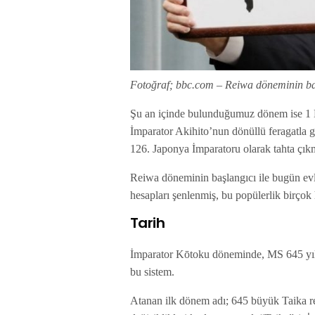
Fotoğraf; bbc.com – Reiwa döneminin ba
Şu an içinde bulunduğumuz dönem ise 1
İmparator Akihito’nun dönüllü feragatla
126. Japonya İmparatoru olarak tahta çıkm
Reiwa döneminin başlangıcı ile bugün evl
hesapları şenlenmiş, bu popülerlik birçok 
Tarih
İmparator Kōtoku döneminde, MS 645 yılı
bu sistem.
Atanan ilk dönem adı; 645 büyük Taika re