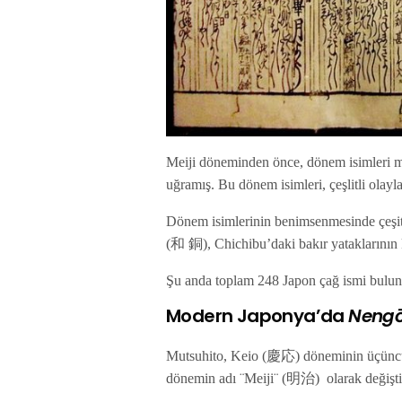
Meiji döneminden önce, dönem isimleri mah
uğramış. Bu dönem isimleri, çeşlitli olayla
Dönem isimlerinin benimsenmesinde çeşit
(和 銅), Chichibu’daki bakır yataklarının k
Şu anda toplam 248 Japon çağ ismi bul
Modern Japonya’da
Neng
Mutsuhito, Keio (慶応) döneminin üçüncü 
dönemin adı ¨Meiji¨ (明治) olarak değişti