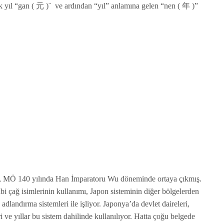
ilk yıl “gan ( 元 )¨ ve ardından “yıl” anlamına gelen “nen ( 年 )”
de, MÖ 140 yılında Han İmparatoru Wu döneminde ortaya çıkmış.
i çağ isimlerinin kullanımı, Japon sisteminin diğer bölgelerden
landırma sistemleri ile işliyor. Japonya’da devlet daireleri,
 ve yıllar bu sistem dahilinde kullanılıyor. Hatta çoğu belgede