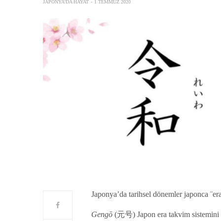
JAPONYA'DA HAYAT
1 TEMMUZ 2020
Japonya’da tarihsel dönemler japonca ¨e
Gengō
(元号) Japon era takvim sistemini ol