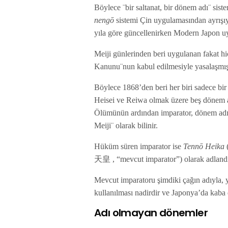
Böylece ¨bir saltanat, bir dönem adı¨ s
nengō
sistemi Çin uygulamasından ayrışı
yıla göre güncellenirken Modern Japon uy
Meiji günlerinden beri uygulanan fakat 
Kanunu¨nun kabul edilmesiyle yasalaşmı
Böylece 1868’den beri her biri sadece bi
Heisei ve Reiwa olmak üzere beş dönem a
Ölümünün ardından imparator, dönem adı 
Meiji¨ olarak bilinir.
Hüküm süren imparator ise
Tennō Heika
天皇 , “mevcut imparator”) olarak adlandır
Mevcut imparatoru şimdiki çağın adıyla, 
kullanılması nadirdir ve Japonya’da kaba d
Adı olmayan dönemler