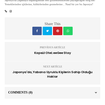
Japonya'da yaşamaya başladığımdan beri gözlemlediklerimi paylaşacağım blog'um!
Yemeklerinden içkilerine, kültürlerinden gezmelerine... Nasıl bir yer bu Japonya?
Share This
PREVIOUS ARTICLE
Kapsül Otel; eeGee Stay
NEXT ARTICLE
Japonya'da, Yabancı Uyruklu Kişilerin Sahip Olduğu
Haklar
COMMENTS
(0)