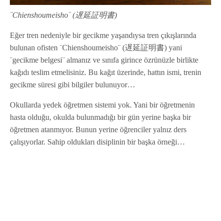
¨Chienshoumeisho¨ (遅延証明書)
Eğer tren nedeniyle bir gecikme yaşandıysa tren çıkışlarında
bulunan ofisten ¨Chienshoumeisho¨ (遅延証明書) yani
¨gecikme belgesi¨ almanız ve sınıfa girince özrünüzle birlikte
kağıdı teslim etmelisiniz. Bu kağıt üzerinde, hattın ismi, trenin
gecikme süresi gibi bilgiler bulunuyor…
Okullarda yedek öğretmen sistemi yok. Yani bir öğretmenin
hasta olduğu, okulda bulunmadığı bir gün yerine başka bir
öğretmen atanmıyor. Bunun yerine öğrenciler yalnız ders
çalışıyorlar. Sahip oldukları disiplinin bir başka örneği…