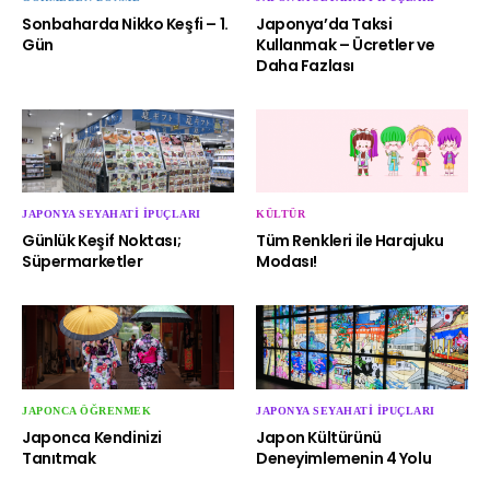
Sonbaharda Nikko Keşfi – 1.
Japonya’da Taksi
Gün
Kullanmak – Ücretler ve
Daha Fazlası
JAPONYA SEYAHATI İPUÇLARI
KÜLTÜR
Günlük Keşif Noktası;
Tüm Renkleri ile Harajuku
Süpermarketler
Modası!
JAPONCA ÖĞRENMEK
JAPONYA SEYAHATI İPUÇLARI
Japonca Kendinizi
Japon Kültürünü
Tanıtmak
Deneyimlemenin 4 Yolu