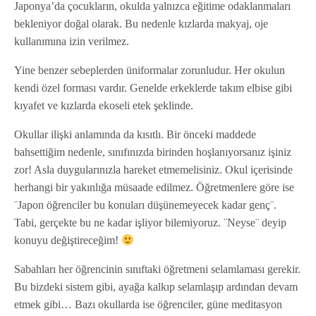
Japonya’da çocukların, okulda yalnızca eğitime odaklanmaları
bekleniyor doğal olarak. Bu nedenle kızlarda makyaj, oje
kullanımına izin verilmez.
Yine benzer sebeplerden üniformalar zorunludur. Her okulun
kendi özel forması vardır. Genelde erkeklerde takım elbise gibi
kıyafet ve kızlarda ekoseli etek şeklinde.
Okullar ilişki anlamında da kısıtlı. Bir önceki maddede
bahsettiğim nedenle, sınıfınızda birinden hoşlanıyorsanız işiniz
zor! Asla duygularınızla hareket etmemelisiniz. Okul içerisinde
herhangi bir yakınlığa müsaade edilmez. Öğretmenlere göre ise
¨Japon öğrenciler bu konuları düşünemeyecek kadar genç¨.
Tabi, gerçekte bu ne kadar işliyor bilemiyoruz. ¨Neyse¨ deyip
konuyu değiştireceğim!
Sabahları her öğrencinin sınıftaki öğretmeni selamlaması gerekir.
Bu bizdeki sistem gibi, ayağa kalkıp selamlaşıp ardından devam
etmek gibi… Bazı okullarda ise öğrenciler, güne meditasyon