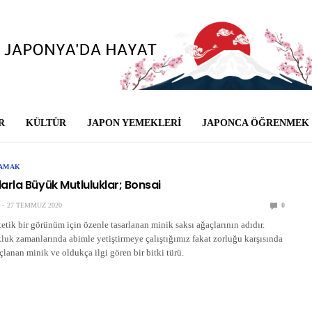
R
KÜLTÜR
JAPON YEMEKLERI
JAPONCA ÖĞRENMEK
ŞAMAK
arla Büyük Mutluluklar; Bonsai
27 TEMMUZ 2020
0
tik bir görünüm için özenle tasarlanan minik saksı ağaçlarının adıdır.
luk zamanlarında abimle yetiştirmeye çalıştığımız fakat zorluğu karşısında
lanan minik ve oldukça ilgi gören bir bitki türü.