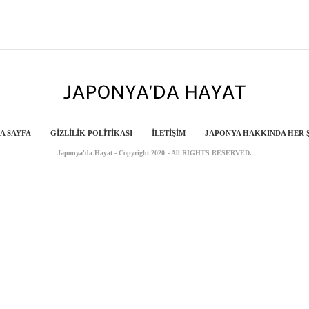
A SAYFA
GIZLILIK POLITIKASI
İLETIŞIM
JAPONYA HAKKINDA HER 
Japonya'da Hayat - Copyright 2020 - All RIGHTS RESERVED.