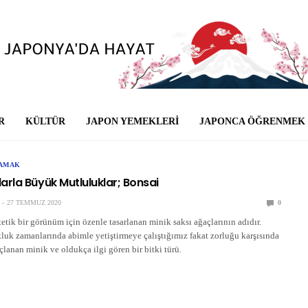
R
KÜLTÜR
JAPON YEMEKLERI
JAPONCA ÖĞRENMEK
ŞAMAK
arla Büyük Mutluluklar; Bonsai
27 TEMMUZ 2020
0
tik bir görünüm için özenle tasarlanan minik saksı ağaçlarının adıdır.
luk zamanlarında abimle yetiştirmeye çalıştığımız fakat zorluğu karşısında
lanan minik ve oldukça ilgi gören bir bitki türü.