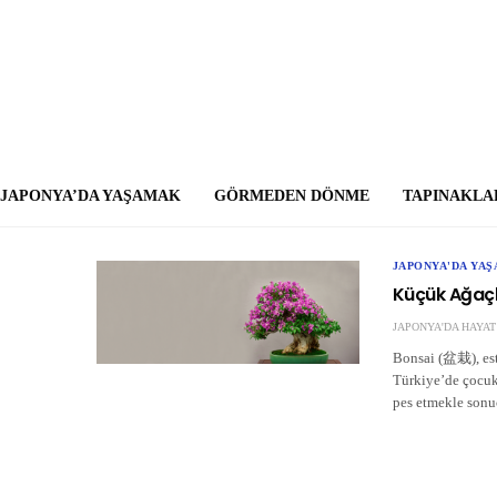
JAPONYA’DA YAŞAMAK
GÖRMEDEN DÖNME
TAPINAKLA
JAPONYA'DA YA
Küçük Ağaçl
JAPONYA'DA HAYAT
Bonsai (盆栽), este
Türkiye’de çocuk
pes etmekle sonuç