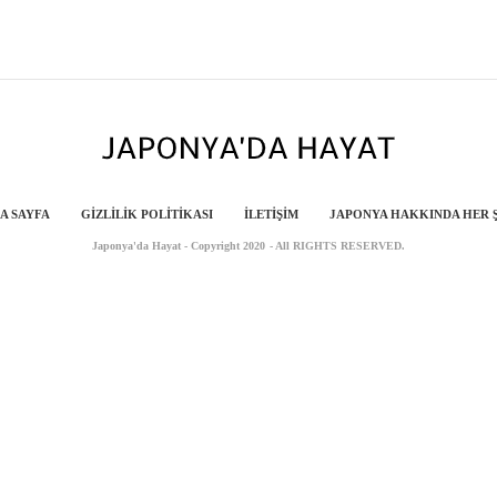
A SAYFA
GIZLILIK POLITIKASI
İLETIŞIM
JAPONYA HAKKINDA HER 
Japonya'da Hayat - Copyright 2020 - All RIGHTS RESERVED.