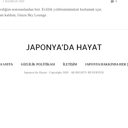
1 HAZIRAN 2020
0
vdiğim restoranlardan biri. Evlilik yıldönümümüzü kutlamak için
ran kaldım; Ginza Sky Lounge.
A SAYFA
GIZLILIK POLITIKASI
İLETIŞIM
JAPONYA HAKKINDA HER 
Japonya'da Hayat - Copyright 2020 - All RIGHTS RESERVED.