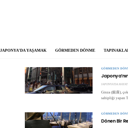
JAPONYA’DA YAŞAMAK
GÖRMEDEN DÖNME
TAPINAKLA
GÖRMEDEN DÖN
Japonya’nın
JAPONYA'DA HAYAT
Ginza (銀座), çok s
sahipliği yapan 
GÖRMEDEN DÖN
Dönen Bir R