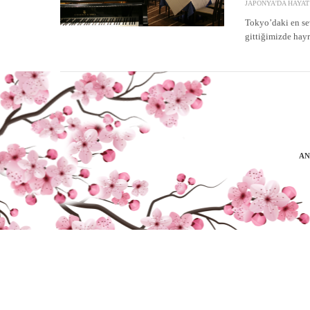
JAPONYA'DA HAYAT
Tokyo’daki en se
gittiğimizde hay
AN