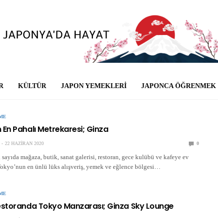
R
KÜLTÜR
JAPON YEMEKLERI
JAPONCA ÖĞRENMEK
ME
 En Pahalı Metrekaresi; Ginza
22 HAZIRAN 2020
0
ayıda mağaza, butik, sanat galerisi, restoran, gece kulübü ve kafeye ev
Tokyo’nun en ünlü lüks alışveriş, yemek ve eğlence bölgesi…
ME
estoranda Tokyo Manzarası; Ginza Sky Lounge