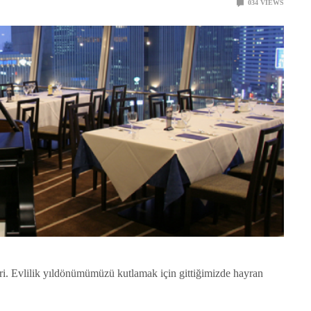
0
34
VIEWS
ri. Evlilik yıldönümümüzü kutlamak için gittiğimizde hayran