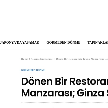
JAPONYA’DA YAŞAMAK
GÖRMEDEN DÖNME
TAPINAKLA
Home
Görmeden Dönme
Dönen Bir Restoranda Tokyo Manzarası; Gi
GÖRMEDEN DÖNME
Dönen Bir Restor
Manzarası; Ginza