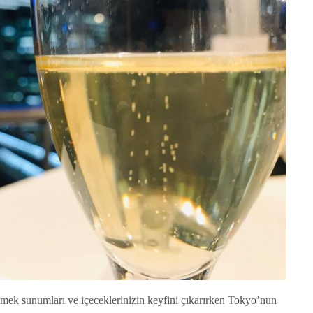
ek sunumları ve içeceklerinizin keyfini çıkarırken Tokyo’nun