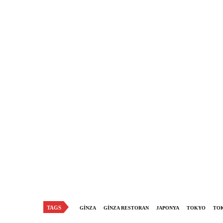
TAGS
GINZA
GINZA RESTORAN
JAPONYA
TOKYO
TO