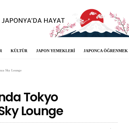
R
KÜLTÜR
JAPON YEMEKLERI
JAPONCA ÖĞRENMEK
nza Sky Lounge
anda Tokyo
 Sky Lounge