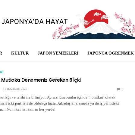
R
KÜLTÜR
JAPON YEMEKLERI
JAPONCA ÖĞRENMEK
RI
Mutlaka Denemeniz Gereken 6 İçki
11 HAZIRAN 2020
0
tfağı ve tarihi ile biliniyor. Ayrıca tüm bunlar içinde ¨nomikai¨ olarak
meli içki partileri de oldukça fazla. Arkadaşlar arasında ya da iş yerindeki
nda… Nomikai her zaman her yerde!