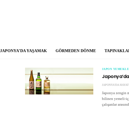
JAPONYA’DA YAŞAMAK
GÖRMEDEN DÖNME
TAPINAKLA
JAPON YEMEKLE
Japonya’da 
JAPONYA'DA HAYAT
Japonya zengin mu
bilinen yemeli-iç
çalışanlar arası