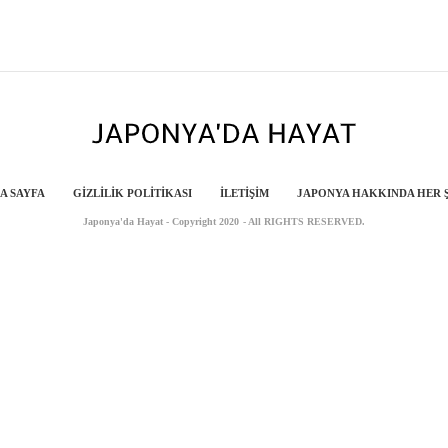
A SAYFA
GIZLILIK POLITIKASI
İLETIŞIM
JAPONYA HAKKINDA HER 
Japonya'da Hayat - Copyright 2020 - All RIGHTS RESERVED.