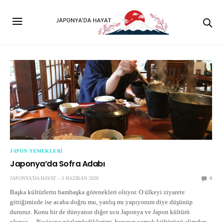
JAPON YEMEKLERI
Japonya’da Sofra Adabı
JAPONYA'DA HAYAT
3 HAZIRAN 2020
0
Başka kültürlerin bambaşka görenekleri oluyor. O ülkeyi ziyarete
gittiğimizde ise acaba doğru mu, yanlış mı yapıyorum diye düşünüp
dururuz. Konu bir de dünyanın diğer ucu Japonya ve Japon kültürü
olunca… Nacizane gözlemlediklerimi, buranın yemek kültürünü elimden