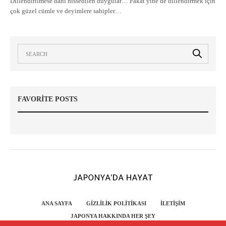
Dillendirilmese dahi hissedilen duygular… Fakat yine de dillendirmek için
çok güzel cümle ve deyimlere sahipler…
FAVORITE POSTS
ANA SAYFA
GIZLILIK POLITIKASI
İLETIŞIM
JAPONYA HAKKINDA HER ŞEY