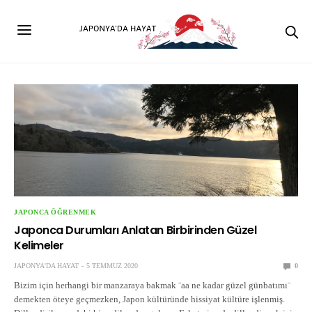
JAPONCA ÖĞRENMEK
Japonca Durumları Anlatan Birbirinden Güzel
Kelimeler
JAPONYA'DA HAYAT
5 TEMMUZ 2020
0
Bizim için herhangi bir manzaraya bakmak ¨aa ne kadar güzel günbatımı¨
demekten öteye geçmezken, Japon kültüründe hissiyat kültüre işlenmiş.