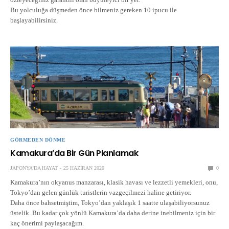
Bu yolculuğa düşmeden önce bilmeniz gereken 10 ipucu ile
başlayabilirsiniz.
GÖRMEDEN DÖNME
Kamakura’da Bir Gün Planlamak
JAPONYA'DA HAYAT
25 HAZIRAN 2020
0
Kamakura’nın okyanus manzarası, klasik havası ve lezzetli yemekleri, onu,
Tokyo’dan gelen günlük turistlerin vazgeçilmezi haline getiriyor.
Daha önce bahsetmiştim, Tokyo’dan yaklaşık 1 saatte ulaşabiliyorsunuz
üstelik. Bu kadar çok yönlü Kamakura’da daha derine inebilmeniz için bir
kaç önerimi paylaşacağım.