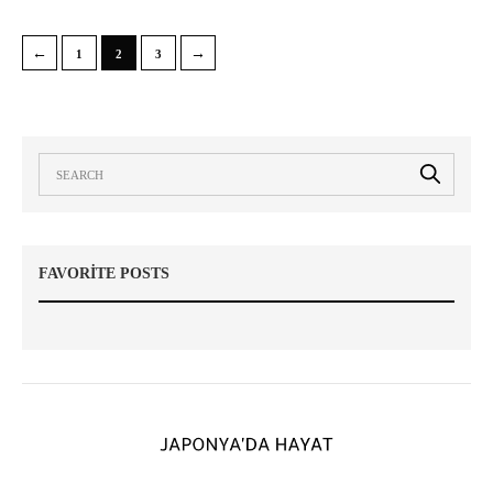
←
→
1
2
3
FAVORITE POSTS