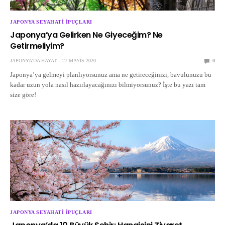
JAPONYA SEYAHATI İPUÇLARI
Japonya’ya Gelirken Ne Giyeceğim? Ne
Getirmeliyim?
JAPONYA'DA HAYAT
27 MAYIS 2020
0
Japonya’ya gelmeyi planlıyorsunuz ama ne getireceğinizi, bavulunuzu bu
kadar uzun yola nasıl hazırlayacağınızı bilmiyorsunuz? İşte bu yazı tam
size göre!
JAPONYA SEYAHATI İPUÇLARI