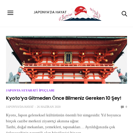
JAPONYA SEYAHATI İPUÇLARI
Kyoto’ya Gitmeden Önce Bilmeniz Gereken 10 Şey!
JAPONYA'DA HAYAT
26 HAZIRAN 2020
0
Kyoto, Japon geleneksel kültürünün önemli bir simgesidir. Yıl boyunca
birçok cazibe merkezi ziyaretçi akınına uğrar.
Tarihi, doğal mekanları, yemekleri, tapınakları… Ayrıldığınızda çok
özleyeceğiniz garantili olan büyüleyici bir yer.