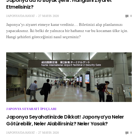
Japonya’da 10 Büyük Şehir: Hangisini Ziyaret
Etmelisiniz?
JAPONYA'DA HAYAT
27 MAYIS 2020
0
Japonya’yı ziyaret etmeye karar verdiniz… Biletinizi alıp planlarınızı
yapacaksınız. İki belki de yalnızca bir haftanız var bu kocaman ülke için.
Hangi şehirleri göreceğinizi nasıl seçersiniz?
JAPONYA SEYAHATI İPUÇLARI
Japonya Seyahatinizde Dikkat! Japonya’ya Neler
Götürebilir, Neler Alabilirsiniz? Neler Yasak?
JAPONYA'DA HAYAT
27 MAYIS 2020
0