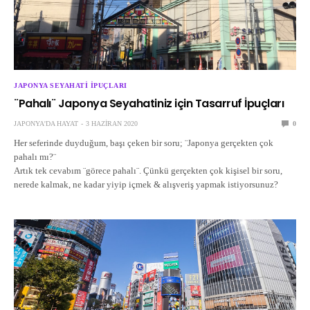
JAPONYA SEYAHATI İPUÇLARI
¨Pahalı¨ Japonya Seyahatiniz için Tasarruf İpuçları
JAPONYA'DA HAYAT
3 HAZIRAN 2020
0
Her seferinde duyduğum, başı çeken bir soru; ¨Japonya gerçekten çok
pahalı mı?¨
Artık tek cevabım ¨görece pahalı¨. Çünkü gerçekten çok kişisel bir soru,
nerede kalmak, ne kadar yiyip içmek & alışveriş yapmak istiyorsunuz?