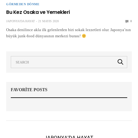
GÖRMEDEN DÖNME
Bu Kez Osaka ve Yemekleri
JAPONYA'DA HAYAT
21 MAYIS 2020
0
Osaka denilince akla ilk gelenlerden biri sokak lezzetleri olur. Japonya’nın
büyük junk-food dünyasının merkezi burası!
FAVORITE POSTS