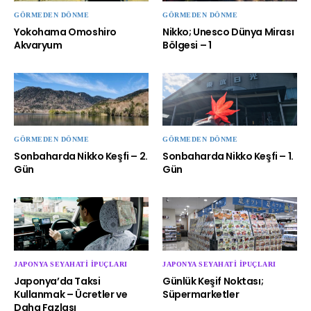
GÖRMEDEN DÖNME
GÖRMEDEN DÖNME
Yokohama Omoshiro
Nikko; Unesco Dünya Mirası
Akvaryum
Bölgesi – 1
GÖRMEDEN DÖNME
GÖRMEDEN DÖNME
Sonbaharda Nikko Keşfi – 2.
Sonbaharda Nikko Keşfi – 1.
Gün
Gün
JAPONYA SEYAHATI İPUÇLARI
JAPONYA SEYAHATI İPUÇLARI
Japonya’da Taksi
Günlük Keşif Noktası;
Kullanmak – Ücretler ve
Süpermarketler
Daha Fazlası