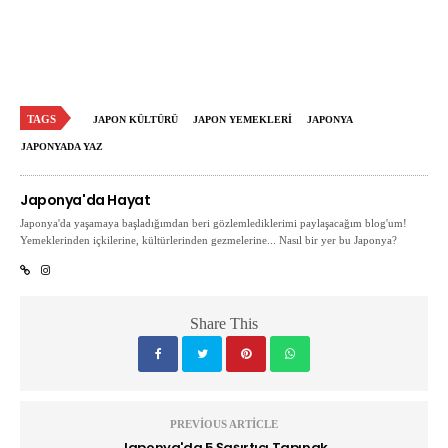
TAGS
JAPON KÜLTÜRÜ
JAPON YEMEKLERI
JAPONYA
JAPONYADA YAZ
Japonya'da Hayat
Japonya'da yaşamaya başladığımdan beri gözlemlediklerimi paylaşacağım blog'um!
Yemeklerinden içkilerine, kültürlerinden gezmelerine... Nasıl bir yer bu Japonya?
Share This
PREVIOUS ARTICLE
Japonya'da 5 Şaşırtıcı Tapınak