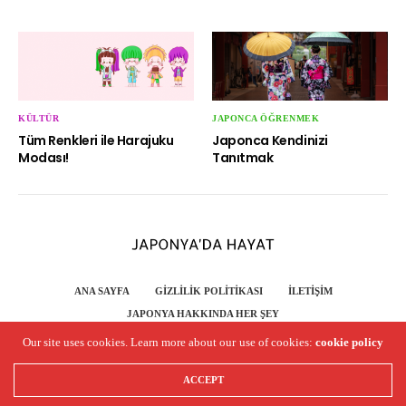
KÜLTÜR
JAPONCA ÖĞRENMEK
Tüm Renkleri ile Harajuku
Japonca Kendinizi
Modası!
Tanıtmak
ANA SAYFA
GIZLILIK POLITIKASI
İLETIŞIM
JAPONYA HAKKINDA HER ŞEY
Japonya'da Hayat - Copyright 2020 - All RIGHTS RESERVED.
Our site uses cookies. Learn more about our use of cookies:
cookie policy
ACCEPT