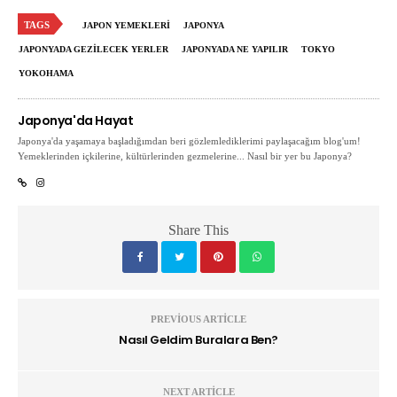
TAGS
JAPON YEMEKLERI
JAPONYA
JAPONYADA GEZILECEK YERLER
JAPONYADA NE YAPILIR
TOKYO
YOKOHAMA
Japonya'da Hayat
Japonya'da yaşamaya başladığımdan beri gözlemlediklerimi paylaşacağım blog'um!
Yemeklerinden içkilerine, kültürlerinden gezmelerine... Nasıl bir yer bu Japonya?
Share This
PREVIOUS ARTICLE
Nasıl Geldim Buralara Ben?
NEXT ARTICLE