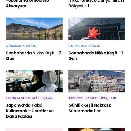
Yokohama Omoshiro
Nikko; Unesco Dünya Mirası
Akvaryum
Bölgesi – 1
GÖRMEDEN DÖNME
GÖRMEDEN DÖNME
Sonbaharda Nikko Keşfi – 2.
Sonbaharda Nikko Keşfi – 1.
Gün
Gün
JAPONYA SEYAHATI İPUÇLARI
JAPONYA SEYAHATI İPUÇLARI
Japonya’da Taksi
Günlük Keşif Noktası;
Kullanmak – Ücretler ve
Süpermarketler
Daha Fazlası