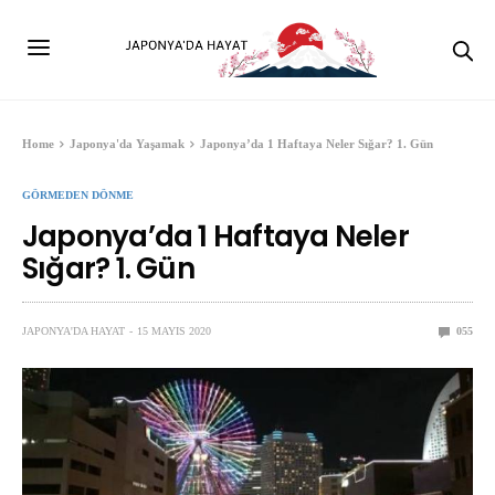
Home
Japonya'da Yaşamak
Japonya’da 1 Haftaya Neler Sığar? 1. Gün
GÖRMEDEN DÖNME
Japonya’da 1 Haftaya Neler
Sığar? 1. Gün
JAPONYA'DA HAYAT
15 MAYIS 2020
0
55