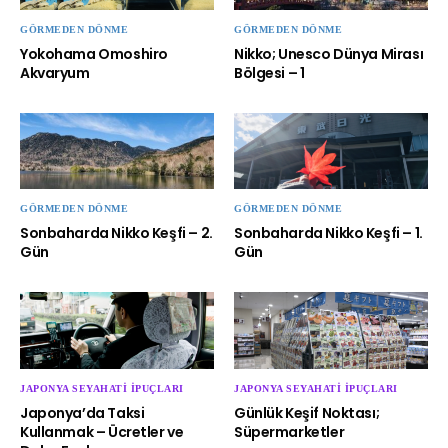
GÖRMEDEN DÖNME
GÖRMEDEN DÖNME
Yokohama Omoshiro
Nikko; Unesco Dünya Mirası
Akvaryum
Bölgesi – 1
GÖRMEDEN DÖNME
GÖRMEDEN DÖNME
Sonbaharda Nikko Keşfi – 2.
Sonbaharda Nikko Keşfi – 1.
Gün
Gün
JAPONYA SEYAHATI İPUÇLARI
JAPONYA SEYAHATI İPUÇLARI
Japonya’da Taksi
Günlük Keşif Noktası;
Kullanmak – Ücretler ve
Süpermarketler