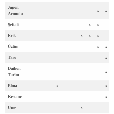
Japon
x
x
Armudu
Şeftali
x
x
Erik
x
x
x
Üzüm
x
x
Taro
x
Daikon
x
Turbu
Elma
x
x
Kestane
x
Ume
x