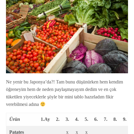
Ne yenir bu Japonya’da?! Tam bunu düşünürken hem kendim
öğreneyim hem de neden paylaşmayayım dedim ve en çok
tüketilen yiyeceklerle şöyle bir mini tablo hazırladım fikir
verebilmesi adına
Ürün
1.Ay
2.
3.
4.
5.
6.
7.
8.
9.
Patates
x
x
x