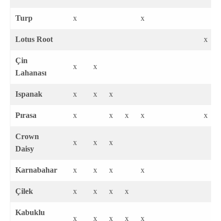
Turp
x
x
Lotus Root
x
Çin
x
x
Lahanası
Ispanak
x
x
x
Pırasa
x
x
x
x
x
Crown
x
x
x
Daisy
Karnabahar
x
x
x
x
Çilek
x
x
x
x
Kabuklu
x
x
x
x
x