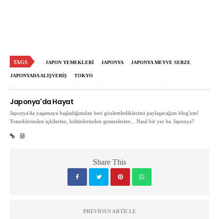
TAGS
JAPON YEMEKLERI
JAPONYA
JAPONYA MEYVE SEBZE
JAPONYADA ALIŞVERIŞ
TOKYO
Japonya'da Hayat
Japonya'da yaşamaya başladığımdan beri gözlemlediklerimi paylaşacağım blog'um!
Yemeklerinden içkilerine, kültürlerinden gezmelerine... Nasıl bir yer bu Japonya?
Share This
PREVIOUS ARTICLE