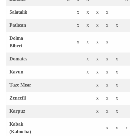
Salatalık
x
x
x
x
Patlıcan
x
x
x
x
x
Dolma
x
x
x
x
Biberi
Domates
x
x
x
x
Kavun
x
x
x
x
Taze Mısır
x
x
x
Zencefil
x
x
x
Karpuz
x
x
x
Kabak
x
x
x
(Kabocha)