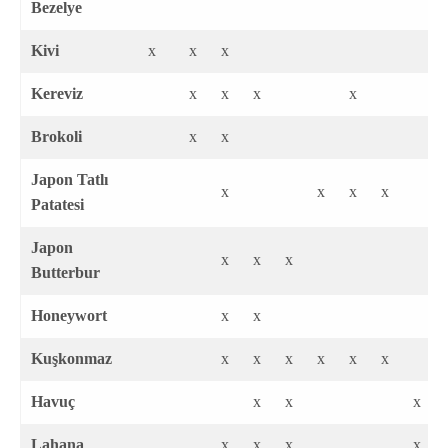
Bezelye
Kivi
x
x
x
Kereviz
x
x
x
x
Brokoli
x
x
Japon Tatlı
x
x
x
x
Patatesi
Japon
x
x
x
Butterbur
Honeywort
x
x
Kuşkonmaz
x
x
x
x
x
x
Havuç
x
x
x
Lahana
x
x
x
x