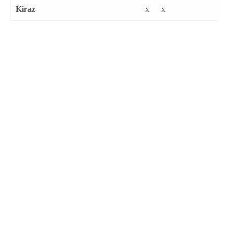
Kiraz
x
x