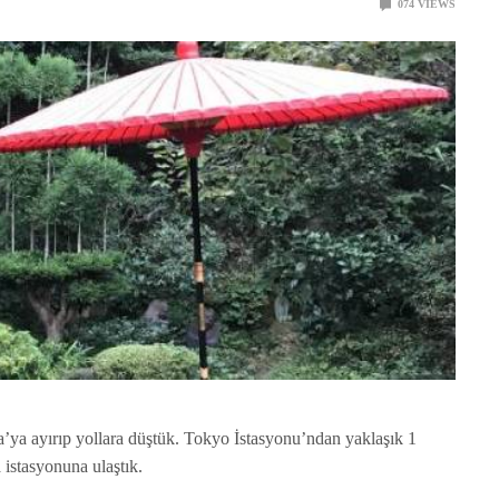
0
74
VIEWS
ya ayırıp yollara düştük. Tokyo İstasyonu’ndan yaklaşık 1
 istasyonuna ulaştık.