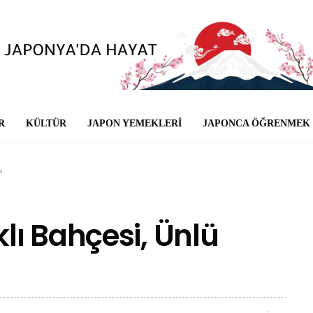
R
KÜLTÜR
JAPON YEMEKLERI
JAPONCA ÖĞRENMEK
ı
ı Bahçesi, Ünlü