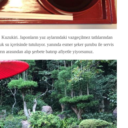
sı. Kuzukiri. Japonların yaz aylarındaki vazgeçilmez tatlılarından
ğuk su içerisinde tutuluyor. yanında esmer şeker şurubu ile servis
rın arasından alıp şerbete batırıp afiyetle yiyorsunuz.