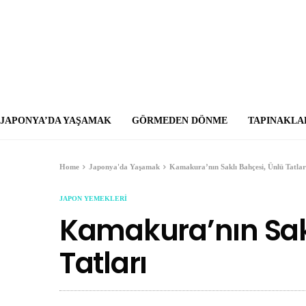
JAPONYA’DA YAŞAMAK
GÖRMEDEN DÖNME
TAPINAKLA
Home
Japonya'da Yaşamak
Kamakura’nın Saklı Bahçesi, Ünlü Tatlar
JAPON YEMEKLERI
Kamakura’nın Sakl
Tatları