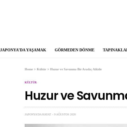
JAPONYA’DA YAŞAMAK
GÖRMEDEN DÖNME
TAPINAKLA
Home
Kültür
Huzur ve Savunma Bir Arada; Aikido
KÜLTÜR
Huzur ve Savunma 
JAPONYA'DA HAYAT
9 AĞUSTOS 2020