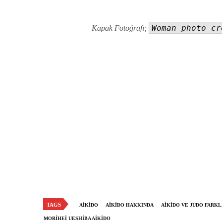
Woman photo cr
Kapak Fotoğrafı;
TAGS
AIKIDO
AIKIDO HAKKINDA
AIKIDO VE JUDO FARKL
MORIHEI UESHIBA AIKIDO