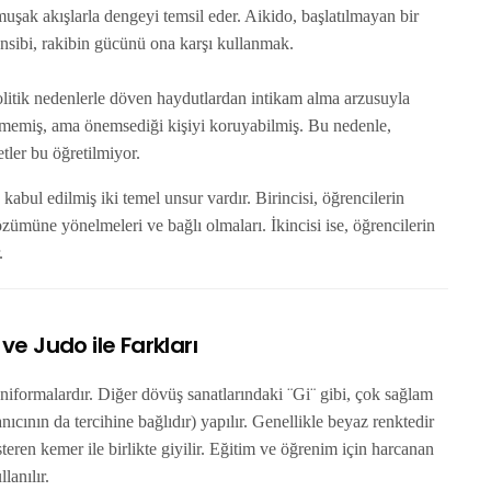
muşak akışlarla dengeyi temsil eder. Aikido, başlatılmayan bir
rensibi, rakibin gücünü ona karşı kullanmak.
olitik nedenlerle döven haydutlardan intikam alma arzusuyla
ememiş, ama önemsediği kişiyi koruyabilmiş. Bu nedenle,
tler bu öğretilmiyor.
kabul edilmiş iki temel unsur vardır. Birincisi, öğrencilerin
müne yönelmeleri ve bağlı olmaları. İkincisi ise, öğrencilerin
r.
 ve Judo ile Farkları
üniformalardır. Diğer dövüş sanatlarındaki ¨Gi¨ gibi, çok sağlam
ıcının da tercihine bağlıdır) yapılır. Genellikle beyaz renktedir
teren kemer ile birlikte giyilir. Eğitim ve öğrenim için harcanan
lanılır.