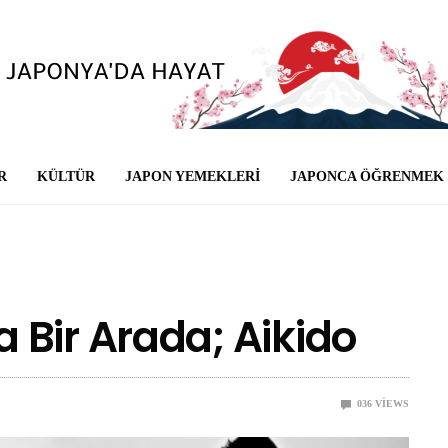
R
KÜLTÜR
JAPON YEMEKLERI
JAPONCA ÖĞRENMEK
Bir Arada; Aikido
0
36
VIEWS