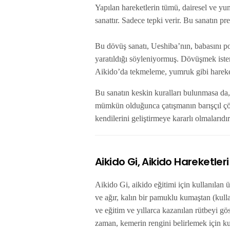
Yapılan hareketlerin tümü, dairesel ve yu
sanattır. Sadece tepki verir. Bu sanatın p
Bu dövüş sanatı, Ueshiba’nın, babasını p
yaratıldığı söyleniyormuş. Dövüşmek ist
Aikido’da tekmeleme, yumruk gibi hareke
Bu sanatın keskin kuralları bulunmasa da, 
mümkün olduğunca çatışmanın barışçıl çözü
kendilerini geliştirmeye kararlı olmalarıdı
Aikido Gi, Aikido Hareketleri
Aikido Gi, aikido eğitimi için kullanılan 
ve ağır, kalın bir pamuklu kumaştan (kullan
ve eğitim ve yıllarca kazanılan rütbeyi gös
zaman, kemerin rengini belirlemek için kul