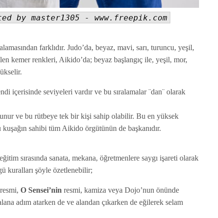
ted by master1305 - www.freepik.com
lamasından farklıdır. Judo’da, beyaz, mavi, sarı, turuncu, yeşil,
en kemer renkleri, Aikido’da; beyaz başlangıç ile, yeşil, mor,
ükselir.
ndi içerisinde seviyeleri vardır ve bu sıralamalar ¨dan¨ olarak
nur ve bu rütbeye tek bir kişi sahip olabilir. Bu en yüksek
bu kuşağın sahibi tüm Aikido örgütünün de başkanıdır.
ğitim sırasında sanata, mekana, öğretmenlere saygı işareti olarak
gü kuralları şöyle özetlenebilir;
 resmi,
O Sensei’nin
resmi, kamiza veya Dojo’nun önünde
alana adım atarken de ve alandan çıkarken de eğilerek selam