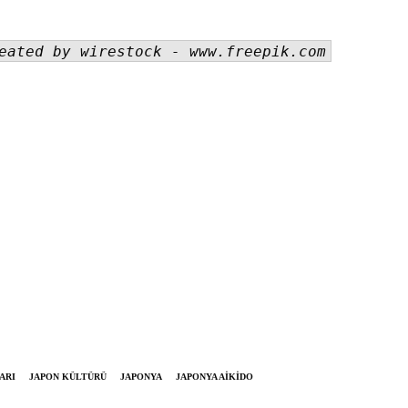
eated by wirestock - www.freepik.com
ARI
JAPON KÜLTÜRÜ
JAPONYA
JAPONYA AIKIDO