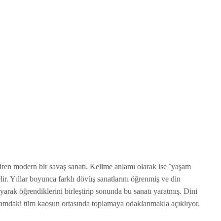
iren modern bir savaş sanatı. Kelime anlamı olarak ise ¨yaşam
lir. Yıllar boyunca farklı dövüş sanatlarını öğrenmiş ve din
arak öğrendiklerini birleştirip sonunda bu sanatı yaratmış. Dini
yaşamdaki tüm kaosun ortasında toplamaya odaklanmakla açıklıyor.