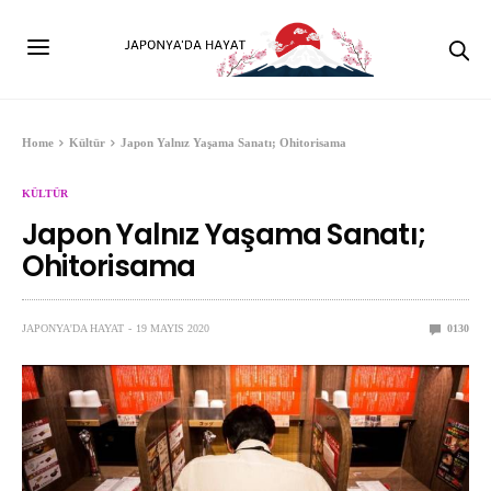
Home
Kültür
Japon Yalnız Yaşama Sanatı; Ohitorisama
KÜLTÜR
Japon Yalnız Yaşama Sanatı;
Ohitorisama
JAPONYA'DA HAYAT
19 MAYIS 2020
0
130