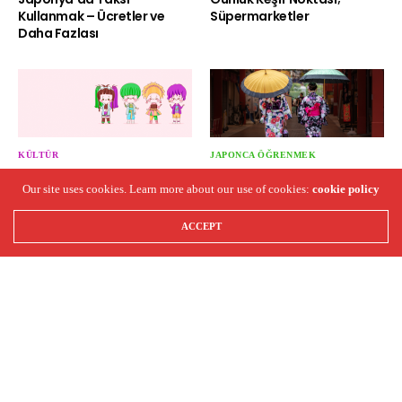
Kullanmak – Ücretler ve
Süpermarketler
Daha Fazlası
KÜLTÜR
JAPONCA ÖĞRENMEK
Tüm Renkleri ile Harajuku
Japonca Kendinizi
Our site uses cookies. Learn more about our use of cookies:
cookie policy
Modası!
Tanıtmak
ACCEPT
ANA SAYFA
GIZLILIK POLITIKASI
İLETIŞIM
JAPONYA HAKKINDA HER ŞEY
Japonya'da Hayat - Copyright 2020 - All RIGHTS RESERVED.