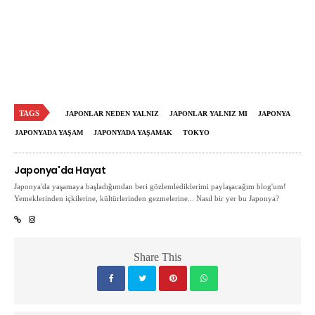
TAGS
JAPONLAR NEDEN YALNIZ
JAPONLAR YALNIZ MI
JAPONYA
JAPONYADA YAŞAM
JAPONYADA YAŞAMAK
TOKYO
Japonya'da Hayat
Japonya'da yaşamaya başladığımdan beri gözlemlediklerimi paylaşacağım blog'um!
Yemeklerinden içkilerine, kültürlerinden gezmelerine... Nasıl bir yer bu Japonya?
Share This