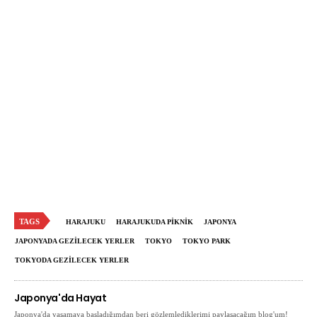
TAGS
HARAJUKU
HARAJUKUDA PIKNIK
JAPONYA
JAPONYADA GEZILECEK YERLER
TOKYO
TOKYO PARK
TOKYODA GEZILECEK YERLER
Japonya'da Hayat
Japonya'da yaşamaya başladığımdan beri gözlemlediklerimi paylaşacağım blog'um!