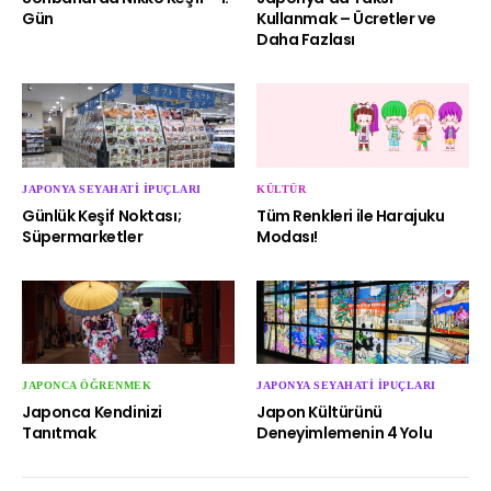
Gün
Kullanmak – Ücretler ve
Daha Fazlası
JAPONYA SEYAHATI İPUÇLARI
KÜLTÜR
Günlük Keşif Noktası;
Tüm Renkleri ile Harajuku
Süpermarketler
Modası!
JAPONCA ÖĞRENMEK
JAPONYA SEYAHATI İPUÇLARI
Japonca Kendinizi
Japon Kültürünü
Tanıtmak
Deneyimlemenin 4 Yolu