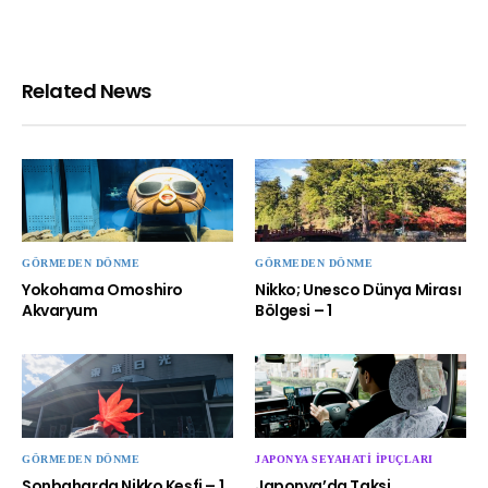
Related News
GÖRMEDEN DÖNME
GÖRMEDEN DÖNME
Yokohama Omoshiro
Nikko; Unesco Dünya Mirası
Akvaryum
Bölgesi – 1
GÖRMEDEN DÖNME
JAPONYA SEYAHATI İPUÇLARI
Sonbaharda Nikko Keşfi – 1.
Japonya’da Taksi