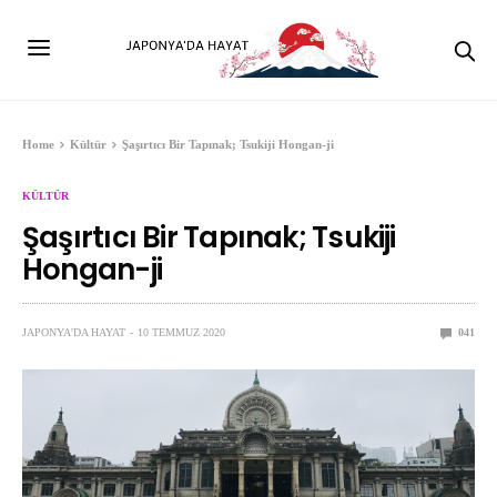
Home
Kültür
Şaşırtıcı Bir Tapınak; Tsukiji Hongan-ji
KÜLTÜR
Şaşırtıcı Bir Tapınak; Tsukiji
Hongan-ji
JAPONYA'DA HAYAT
10 TEMMUZ 2020
0
41