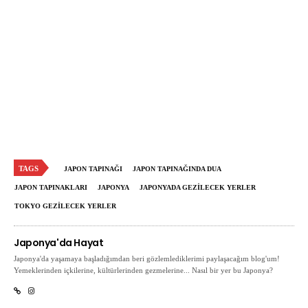
TAGS
JAPON TAPINAĞI
JAPON TAPINAĞINDA DUA
JAPON TAPINAKLARI
JAPONYA
JAPONYADA GEZILECEK YERLER
TOKYO GEZILECEK YERLER
Japonya'da Hayat
Japonya'da yaşamaya başladığımdan beri gözlemlediklerimi paylaşacağım blog'um!
Yemeklerinden içkilerine, kültürlerinden gezmelerine... Nasıl bir yer bu Japonya?