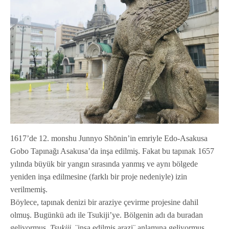
1617’de 12. monshu Junnyo Shōnin’in emriyle Edo-Asakusa
Gobo Tapınağı Asakusa’da inşa edilmiş. Fakat bu tapınak 1657
yılında büyük bir yangın sırasında yanmış ve aynı bölgede
yeniden inşa edilmesine (farklı bir proje nedeniyle) izin
verilmemiş.
Böylece, tapınak denizi bir araziye çevirme projesine dahil
olmuş. Bugünkü adı ile Tsukiji’ye. Bölgenin adı da buradan
geliyormuş.
Tsukiji,
¨inşa edilmiş arazi¨ anlamına geliyormuş.