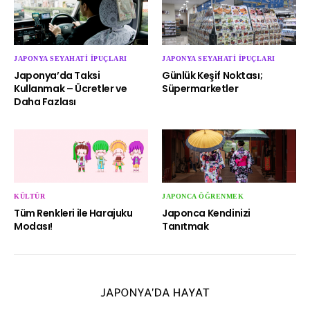
JAPONYA SEYAHATI İPUÇLARI
JAPONYA SEYAHATI İPUÇLARI
Japonya’da Taksi
Günlük Keşif Noktası;
Kullanmak – Ücretler ve
Süpermarketler
Daha Fazlası
KÜLTÜR
JAPONCA ÖĞRENMEK
Tüm Renkleri ile Harajuku
Japonca Kendinizi
Modası!
Tanıtmak