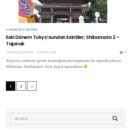
GÖRMEDEN DÖNME
Eski Dönem Tokyo’sundan Esintiler; Shibamata 2 –
Tapınak
JAPONYA'DA HAYAT
18 MAYIS 2020
0
Alışveriş caddesini geride bıraktığımızda karşımızda bir tapınak çıkıyor;
Shibamata Taishakuten. Artık alıştık tapınaklara
→
1
2