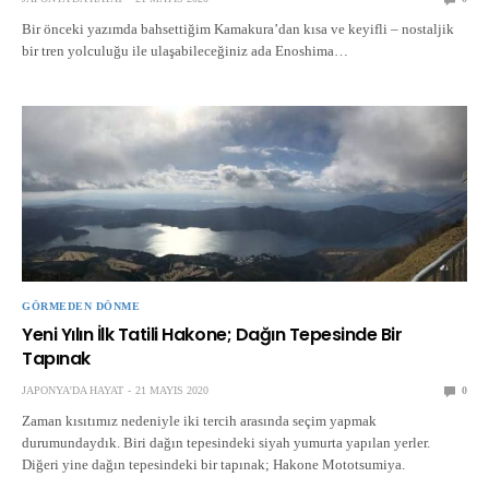
Bir önceki yazımda bahsettiğim Kamakura’dan kısa ve keyifli – nostaljik
bir tren yolculuğu ile ulaşabileceğiniz ada Enoshima…
GÖRMEDEN DÖNME
Yeni Yılın İlk Tatili Hakone; Dağın Tepesinde Bir
Tapınak
JAPONYA'DA HAYAT
21 MAYIS 2020
0
Zaman kısıtımız nedeniyle iki tercih arasında seçim yapmak
durumundaydık. Biri dağın tepesindeki siyah yumurta yapılan yerler.
Diğeri yine dağın tepesindeki bir tapınak; Hakone Mototsumiya.