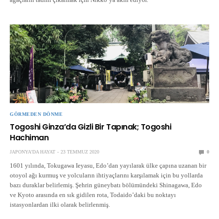
GÖRMEDEN DÖNME
Togoshi Ginza’da Gizli Bir Tapınak; Togoshi
Hachiman
JAPONYA'DA HAYAT
23 TEMMUZ 2020
0
1601 yılında, Tokugawa Ieyasu, Edo’dan yayılarak ülke çapına uzanan bir
otoyol ağı kurmuş ve yolcuların ihtiyaçlarını karşılamak için bu yollarda
bazı duraklar belirlemiş. Şehrin güneybatı bölümündeki Shinagawa, Edo
ve Kyoto arasında en sık gidilen rota, Todaido’daki bu noktayı
istasyonlardan ilki olarak belirlenmiş.