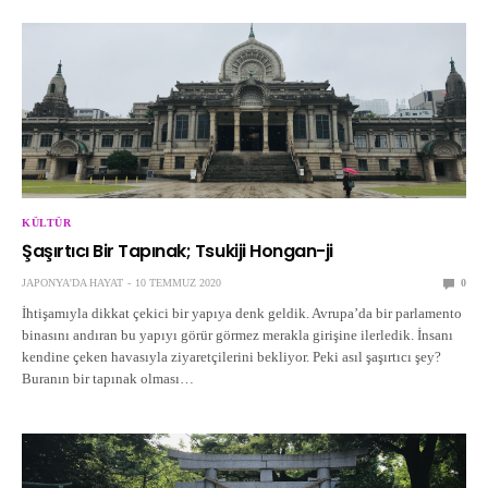
KÜLTÜR
Şaşırtıcı Bir Tapınak; Tsukiji Hongan-ji
JAPONYA'DA HAYAT
10 TEMMUZ 2020
0
İhtişamıyla dikkat çekici bir yapıya denk geldik. Avrupa’da bir parlamento
binasını andıran bu yapıyı görür görmez merakla girişine ilerledik. İnsanı
kendine çeken havasıyla ziyaretçilerini bekliyor. Peki asıl şaşırtıcı şey?
Buranın bir tapınak olması…