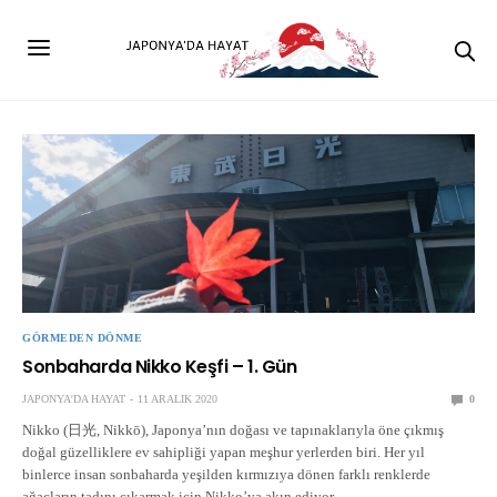
GÖRMEDEN DÖNME
Sonbaharda Nikko Keşfi – 1. Gün
JAPONYA'DA HAYAT
11 ARALIK 2020
0
Nikko (日光, Nikkō), Japonya’nın doğası ve tapınaklarıyla öne çıkmış
doğal güzelliklere ev sahipliği yapan meşhur yerlerden biri. Her yıl
binlerce insan sonbaharda yeşilden kırmızıya dönen farklı renklerde
ağaçların tadını çıkarmak için Nikko’ya akın ediyor.