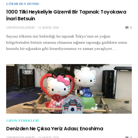
GÖRMEDEN DÖNME
1000 Tilki Heykeliyle Gizemli Bir Tapınak: Toyokawa
İnari Betsuin
JAPONYA'DA HAYAT
21 MAYIS 2020
0
Sayısız tilkinin sizi beklediği bu tapınak Tokyo’nun en yoğun
bölgelerinden birinin ortasına olmasına rağmen tapınağa girdikten sonra
huzurlu bir sığınakta gibi hissediyorsunuz ve zaman yavaşlıyor…
JAPON YEMEKLERI
Denizden Ne Çıksa Yeriz Adası; Enoshima
JAPONYA'DA HAYAT
21 MAYIS 2020
0