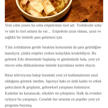
Yeni yılda yenen bu soba eriştelerinin özel adı ¨Toshikoshi soba¨
ve tabi ki özel anlamı da var… Eriştelerin uzun olması, uzun ve
sağlıklı bir ömürde şans getirmesi için.
Yılın zorluklarını geride bırakma konusunda da şans getirdiğine
inanılıyor, çünkü erişteler yerken kolaylıkla kesilebiliyor. Bu
gelenek Edo döneminde başlamış ve günümüzde hala, yeni yıl
öncesi soba dükkanlarının önünde kuyruklara neden oluyor.
Biraz televizyona bakıp buradaki yeni yıl kutlamalarının nasıl
olduğunu görmek istedim. Japonya’daki en ünlü kadın ve erkek
şarkıcıların & grupların, geleneksel yarışması bulunuyor.
Kadınlar mı kazanacak, erkekler mi çekişmesi. Halk da evinden
oyluyor bu yarışmayı. Genelde her senenin en popüler yeni yıl
programı buymuş.