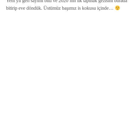
Yeni yıl geri sayımı bitti ve 2020’nin ilk tapınak gezisini burada
bitirip eve döndük. Üstümüz başımız is kokusu içinde…