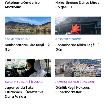
Yokohama Omoshiro
Nikko; Unesco Dünya Mirası
Akvaryum
Bölgesi – 1
GÖRMEDEN DÖNME
GÖRMEDEN DÖNME
Sonbaharda Nikko Keşfi – 2.
Sonbaharda Nikko Keşfi – 1.
Gün
Gün
JAPONYA SEYAHATI İPUÇLARI
JAPONYA SEYAHATI İPUÇLARI
Japonya’da Taksi
Günlük Keşif Noktası;
Kullanmak – Ücretler ve
Süpermarketler
Daha Fazlası