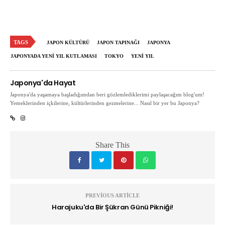
TAGS
JAPON KÜLTÜRÜ
JAPON TAPINAĞI
JAPONYA
JAPONYADA YENI YIL KUTLAMASI
TOKYO
YENI YIL
Japonya'da Hayat
Japonya'da yaşamaya başladığımdan beri gözlemlediklerimi paylaşacağım blog'um!
Yemeklerinden içkilerine, kültürlerinden gezmelerine... Nasıl bir yer bu Japonya?
Share This
PREVIOUS ARTICLE
Harajuku'da Bir Şükran Günü Pikniği!