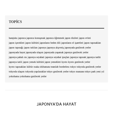
TOPICS
harajuku
japonca
japonca konuşmak
japonca öğrenmek
japon dizileri
japon evleri
japon içecekleri
japon kültürü
japonların beden dili
japonların el işaretleri
japon tapınakları
japon tapınağı
japon tatlıları
japonya
japonya alışveriş
japonyada gezilecek yerler
japonyada hayat
japonyada ulaşım
japonyada yaşamak
japonya gezilecek yerler
japonya pahalı mı
japonya seyahati
japonya seyahat ipuçları
japonya tapınak
japonya tarihi
japonya tatili
japon yemek kültürü
japon yemekleri
kyoto
kyoto gezilecek yerler
kyoto tapınakları
kültür
osaka
shibamata
teamlab borderless
tokyo
tokyoda gezilecek yerler
tokyoda ulaşım
tokyoda yapılacaklar
tokyo gezilecek yerler
tokyo manzara
tokyo park
yeni yıl
yokohama
yokohama gezilecek yerler