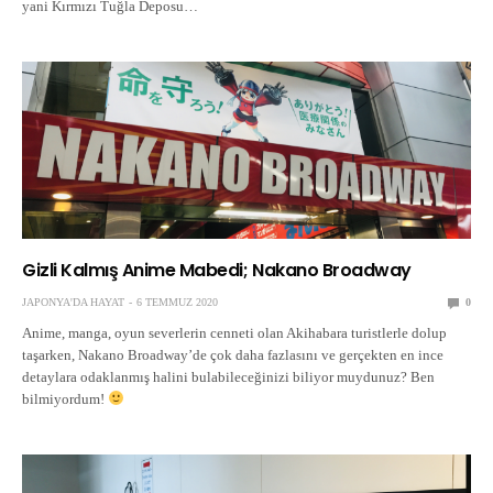
yani Kırmızı Tuğla Deposu…
Gizli Kalmış Anime Mabedi; Nakano Broadway
JAPONYA'DA HAYAT
6 TEMMUZ 2020
0
Anime, manga, oyun severlerin cenneti olan Akihabara turistlerle dolup
taşarken, Nakano Broadway’de çok daha fazlasını ve gerçekten en ince
detaylara odaklanmış halini bulabileceğinizi biliyor muydunuz? Ben
bilmiyordum!