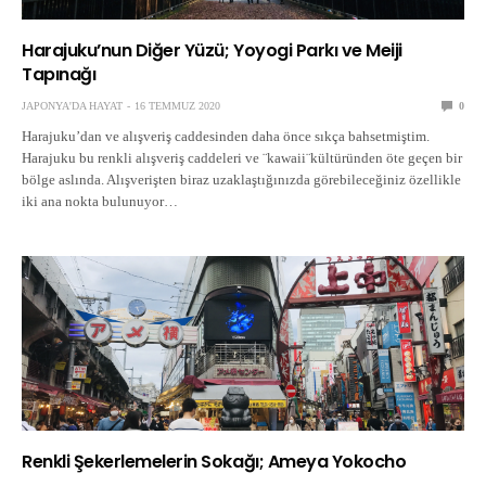
Harajuku’nun Diğer Yüzü; Yoyogi Parkı ve Meiji
Tapınağı
JAPONYA'DA HAYAT
16 TEMMUZ 2020
0
Harajuku’dan ve alışveriş caddesinden daha önce sıkça bahsetmiştim.
Harajuku bu renkli alışveriş caddeleri ve ¨kawaii¨kültüründen öte geçen bir
bölge aslında. Alışverişten biraz uzaklaştığınızda görebileceğiniz özellikle
iki ana nokta bulunuyor…
Renkli Şekerlemelerin Sokağı; Ameya Yokocho