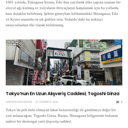
1601 yılında, Tokugawa Ieyasu, Edo’dan yayılarak ülke çapına uzanan bir
otoyol ağı kurmuş ve yolcuların ihtiyaçlarını karşılamak için bu yollarda
bazı duraklar belirlemiş. Şehrin güneybatı bölümündeki Shinagawa, Edo
ve Kyoto arasında en sık gidilen rota, Todaido’daki bu noktayı
istasyonlardan ilki olarak belirlenmiş.
Tokyo’nun En Uzun Alışveriş Caddesi; Togoshi Ginza
JAPONYA'DA HAYAT
22 TEMMUZ 2020
0
Tokyo’da pek ünlü olmayan fakat benzersizliği ile görülmeye değer bir
yeri anlatacağım; Togoshi Ginza. Burası, Shinagawa bölgesinde bulunan
sadece bir shotengai yani alışveriş caddesi.