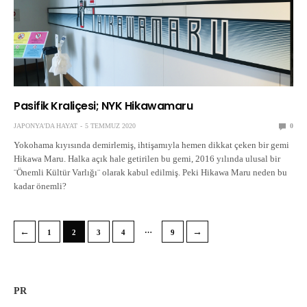
Pasifik Kraliçesi; NYK Hikawamaru
JAPONYA'DA HAYAT
5 TEMMUZ 2020
0
Yokohama kıyısında demirlemiş, ihtişamıyla hemen dikkat çeken bir gemi
Hikawa Maru. Halka açık hale getirilen bu gemi, 2016 yılında ulusal bir
¨Önemli Kültür Varlığı¨ olarak kabul edilmiş. Peki Hikawa Maru neden bu
kadar önemli?
…
←
→
1
2
3
4
9
PR