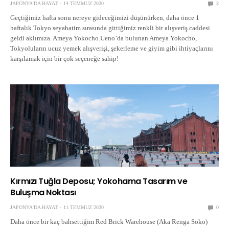
JAPONYA'DA HAYAT
14 TEMMUZ 2020
2
Geçtiğimiz hafta sonu nereye gideceğimizi düşünürken, daha önce 1
haftalık Tokyo seyahatim sırasında gittiğimiz renkli bir alışveriş caddesi
geldi aklımıza. Ameya Yokocho.Ueno’da bulunan Ameya Yokocho,
Tokyoluların ucuz yemek alışverişi, şekerleme ve giyim gibi ihtiyaçlarını
karşılamak için bir çok seçeneğe sahip!
Kırmızı Tuğla Deposu; Yokohama Tasarım ve
Buluşma Noktası
JAPONYA'DA HAYAT
11 TEMMUZ 2020
0
Daha önce bir kaç bahsettiğim Red Brick Warehouse (Aka Renga Soko)