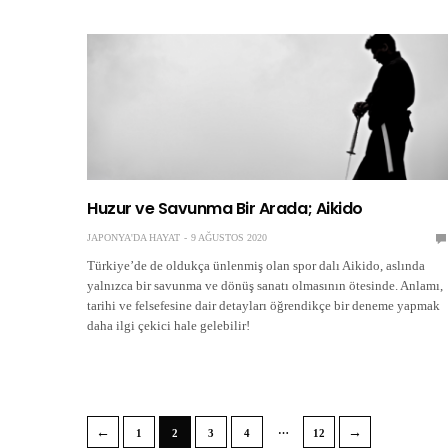
Huzur ve Savunma Bir Arada; Aikido
JAPONYA'DA HAYAT
9 AĞUSTOS 2020
Türkiye’de de oldukça ünlenmiş olan spor dalı Aikido, aslında
yalnızca bir savunma ve dönüş sanatı olmasının ötesinde. Anlamı,
tarihi ve felsefesine dair detayları öğrendikçe bir deneme yapmak
daha ilgi çekici hale gelebilir!
…
←
→
1
2
3
4
12