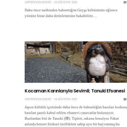
JAPONYA'DA HAYAT
16 AĞUSTOS 2020
Daha önce tarihinden bahsettiğim Geyşa kültürünün eğlence
yönüne biraz daha derinlemesine bakabiliriz…
Kocaman Karınlarıyla Sevimli; Tanuki Efsanesi
JAPONYA'DA HAYAT
14 AĞUSTOS 2020
Japon kültürü içerisinde daha önce de bahsettiğim bazıları korkun
bazıları şanslı kabul edilen efsanevi canavarlar bulunuyor.
Bunlardan biri de Tanuki (狸). Tipleri, rakuna benziyor. Fakat
aslında benzer fiziksel özelliklere sahip ayrı bir hayvanmış bu